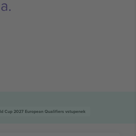
a.
ld Cup 2027 European Qualifiers
vstupenek