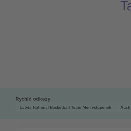
T
Rychlé odkazy
Latvia National Basketball Team Men
vstupenek
Austr