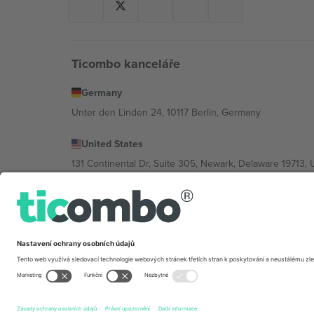
Ticombo kanceláře
Germany
Unter den Linden 24, 10117 Berlin, Germany
United States
131 Continental Dr, Suite 305, Newark, Delaware 19713, 
Bulgaria
Regus Sofia City West, bul Totleben 53-55, 1606 Sofia, B
Mexico
Av Chapultepec 360, Roma Norte, Cuauhtémoc, 06700
Právní subjekt poskytovatele platformy se může lišit v z
2026 Ticombo. Všechna práva vyhrazena.