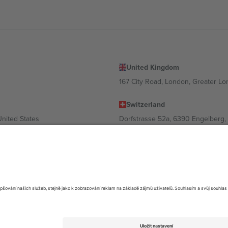
United Kingdom
167 City Road, London, Greater L
Switzerland
United States
Dorfstrasse 52a, 6390 Engelberg, 
United Arab Emirates
ulgaria
UAE Dubai Silicon Oasis, DDP Buil
 Ciudad de México, CDMX, Mexico
ávislosti na lokalitě, události a/nebo doméně. Podrobnosti najdete na kon