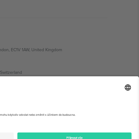
ondon, EC1V 1AW, United Kingdom
Switzerland
ding A1, Office 302, Dubai, United Arab Emirates
krétní stránce události,
Právní informace
a
Podmínky.
©