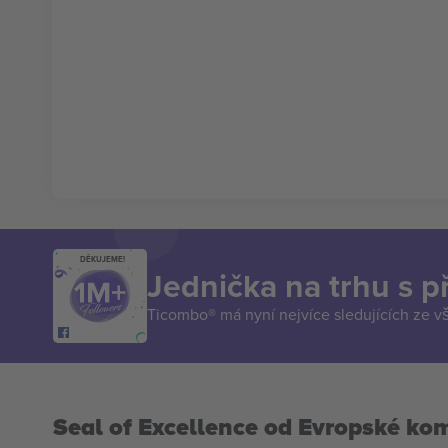
DĚKUJEME!
Jednička na trhu s 
Ticombo® má nyní nejvíce sledujících ze v
Seal of Excellence od Evropské ko