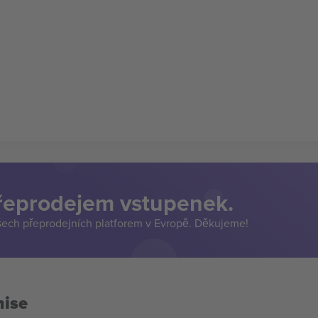
přeprodejem vstupenek.
šech přeprodejních platforem v Evropě. Děkujeme!
mise