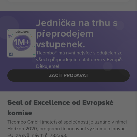
Jednička na trhu s
přeprodejem
DĚKUJEME!
vstupenek.
Ticombo® má nyní nejvíce sledujících ze
všech přeprodejních platforem v Evropě.
Děkujeme!
ZAČÍT PRODÁVAT
Seal of Excellence od Evropské
komise
Ticombo GmbH (mateřská společnost) je uznáno v rámci
Horizon 2020, programu financování výzkumu a inovací
EU, za svůj návrh č. 782393.