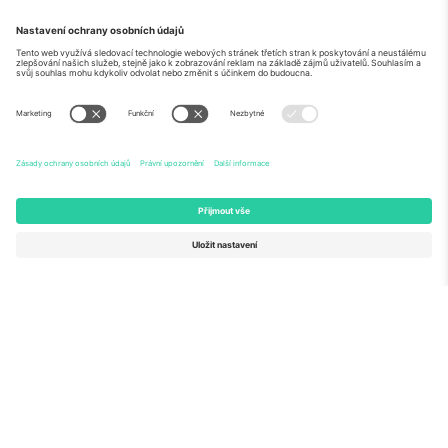
O
Firemní služby
tým
Často kladené dotazy
TixProtect
Jak to funguje
Právní informace
Hotely
Pravidla a podmínky
Centrum mistrovství světa
Partnerský program
Kontaktujte nás
Ticombo kanceláře