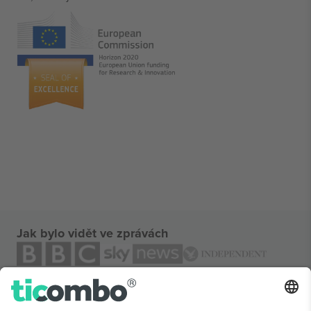
Jak bylo vidět ve zprávách