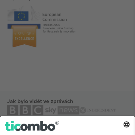
Jak bylo vidět ve zprávách