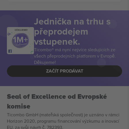
Jednička na trhu s
přeprodejem
DĚKUJEME!
vstupenek.
Ticombo® má nyní nejvíce sledujících ze
všech přeprodejních platforem v Evropě.
Děkujeme!
ZAČÍT PRODÁVAT
Seal of Excellence od Evropské
komise
Ticombo GmbH (mateřská společnost) je uznáno v rámci
Horizon 2020, programu financování výzkumu a inovací
EU, za svůj návrh č. 782393.