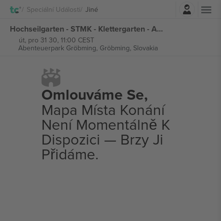
Přihlásit se
Speciální Události
Jiné
Hochseilgarten - STMK - Klettergarten - Abenteuerpark Gröbming vstupenek
út, pro 31 30, 11:00 CEST
Abenteuerpark Gröbming,
Gröbming, Slovakia
Omlouváme Se,
Mapa Místa Konání
Není Momentálně K
Dispozici — Brzy Ji
Přidáme.