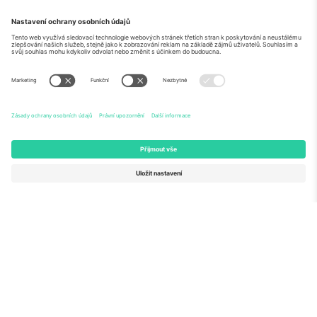
O
Firemní služby
tým
Často kladené dotazy
TixProtect
Jak to funguje
Právní informace
Hotely
Pravidla a podmínky
Centrum mistrovství světa
Partnerský program
Kontaktujte nás
Ticombo kanceláře