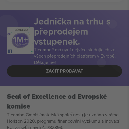
Jednička na trhu s
přeprodejem
DĚKUJEME!
vstupenek.
Ticombo® má nyní nejvíce sledujících ze
všech přeprodejních platforem v Evropě.
Děkujeme!
ZAČÍT PRODÁVAT
Seal of Excellence od Evropské
komise
Ticombo GmbH (mateřská společnost) je uznáno v rámci
Horizon 2020, programu financování výzkumu a inovací
EU, za svůj návrh č. 782393.