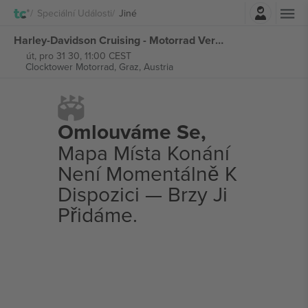
Přihlásit se
Speciální Události
Jiné
Harley-Davidson Cruising - Motorrad Vermietung - STMK - Clocktower Motorrad GmbH vstupenek
út, pro 31 30, 11:00 CEST
Clocktower Motorrad,
Graz, Austria
Omlouváme Se,
Mapa Místa Konání
Není Momentálně K
Dispozici — Brzy Ji
Přidáme.