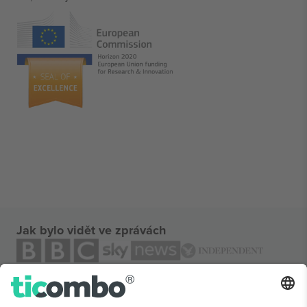
Jak bylo vidět ve zprávách