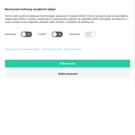
O
Firemní služby
tým
Často kladené dotazy
TixProtect
Jak to funguje
Právní informace
Hotely
Pravidla a podmínky
Centrum mistrovství světa
Partnerský program
Kontaktujte nás
Ticombo kanceláře