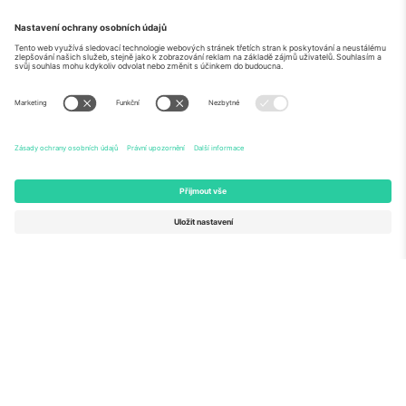
O
Firemní služby
tým
Často kladené dotazy
TixProtect
Jak to funguje
Právní informace
Hotely
Pravidla a podmínky
Centrum mistrovství světa
Partnerský program
Kontaktujte nás
Ticombo kanceláře