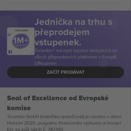
Jednička na trhu s
přeprodejem
DĚKUJEME!
vstupenek.
Ticombo® má nyní nejvíce sledujících ze
všech přeprodejních platforem v Evropě.
Děkujeme!
ZAČÍT PRODÁVAT
Seal of Excellence od Evropské
komise
Ticombo GmbH (mateřská společnost) je uznáno v rámci
Horizon 2020, programu financování výzkumu a inovací
EU, za svůj návrh č. 782393.