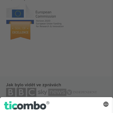
Jak bylo vidět ve zprávách