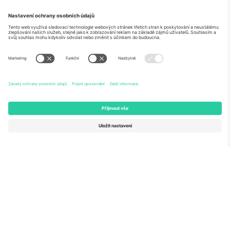
O
Firemní služby
tým
Často kladené dotazy
TixProtect
Jak to funguje
Právní informace
Hotely
Pravidla a podmínky
Centrum mistrovství světa
Partnerský program
Kontaktujte nás
Ticombo kanceláře