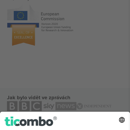
Jak bylo vidět ve zprávách