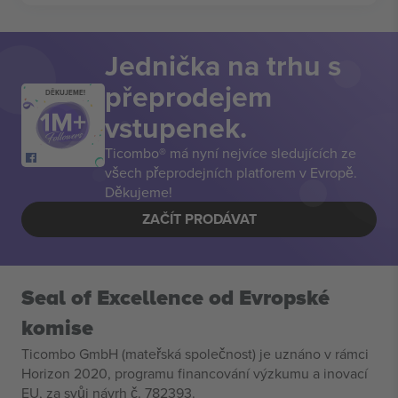
Jednička na trhu s
přeprodejem
DĚKUJEME!
vstupenek.
Ticombo® má nyní nejvíce sledujících ze
všech přeprodejních platforem v Evropě.
Děkujeme!
ZAČÍT PRODÁVAT
Seal of Excellence od Evropské
komise
Ticombo GmbH (mateřská společnost) je uznáno v rámci
Horizon 2020, programu financování výzkumu a inovací
EU, za svůj návrh č. 782393.