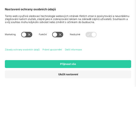
O
Firemní služby
tým
Často kladené dotazy
TixProtect
Jak to funguje
Právní informace
Hotely
Pravidla a podmínky
Centrum mistrovství světa
Partnerský program
Kontaktujte nás
Ticombo kanceláře