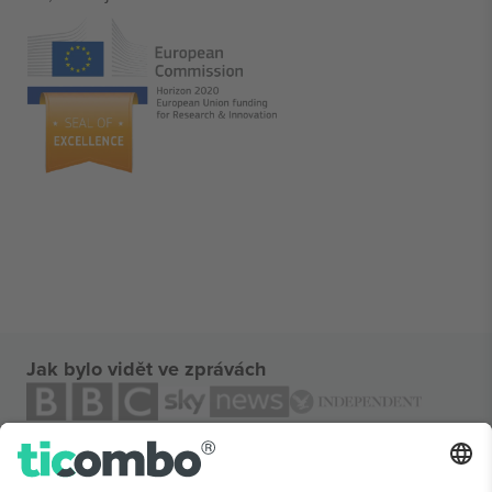
Jak bylo vidět ve zprávách