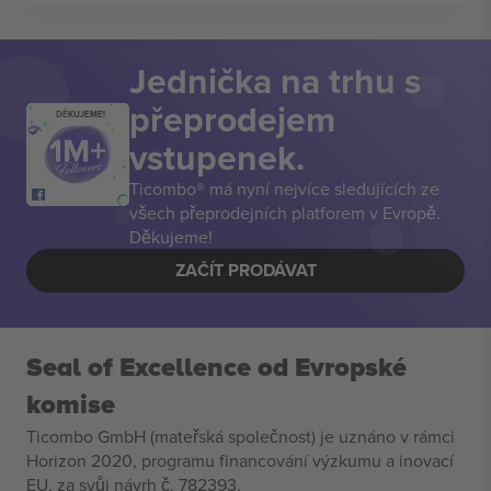
Jednička na trhu s
přeprodejem
DĚKUJEME!
vstupenek.
Ticombo® má nyní nejvíce sledujících ze
všech přeprodejních platforem v Evropě.
Děkujeme!
ZAČÍT PRODÁVAT
Seal of Excellence od Evropské
komise
Ticombo GmbH (mateřská společnost) je uznáno v rámci
Horizon 2020, programu financování výzkumu a inovací
EU, za svůj návrh č. 782393.