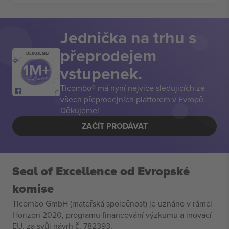
Jednička na trhu s
přeprodejem
DĚKUJEME!
vstupenek.
Ticombo® má nyní nejvíce sledujících ze
všech přeprodejních platforem v Evropě.
Děkujeme!
ZAČÍT PRODÁVAT
Seal of Excellence od Evropské
komise
Ticombo GmbH (mateřská společnost) je uznáno v rámci
Horizon 2020, programu financování výzkumu a inovací
EU, za svůj návrh č. 782393.