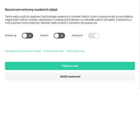
O
Firemní služby
tým
Často kladené dotazy
TixProtect
Jak to funguje
Právní informace
Hotely
Pravidla a podmínky
Centrum mistrovství světa
Partnerský program
Kontaktujte nás
Ticombo kanceláře