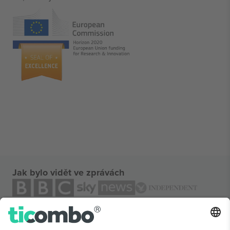
Jak bylo vidět ve zprávách