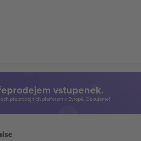
přeprodejem vstupenek.
šech přeprodejních platforem v Evropě. Děkujeme!
mise