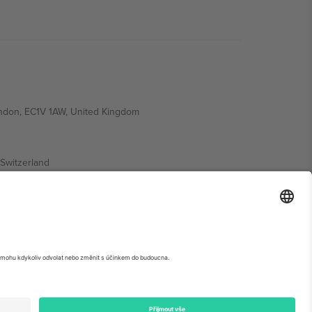
ondon, EC1V 1AW, United Kingdom
Switzerland
ding A1, Office 302, Dubai, United Arab Emirates
krétní stránce události,
Právní informace
a
Podmínky.
©