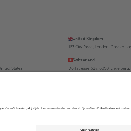
United Kingdom
167 City Road, London, Greater L
Switzerland
United States
Dorfstrasse 52a, 6390 Engelberg, 
United Arab Emirates
ulgaria
UAE Dubai Silicon Oasis, DDP Buil
 Ciudad de México, CDMX, Mexico
ávislosti na lokalitě, události a/nebo doméně. Podrobnosti najdete na kon