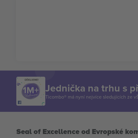
DĚKUJEME!
Jednička na trhu s 
Ticombo® má nyní nejvíce sledujících ze v
Seal of Excellence od Evropské ko