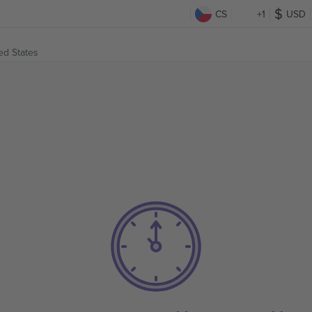
CS
+1
USD
ed States