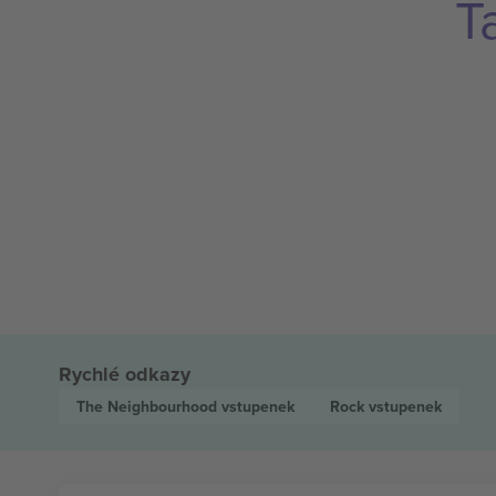
T
Rychlé odkazy
The Neighbourhood
vstupenek
Rock
vstupenek