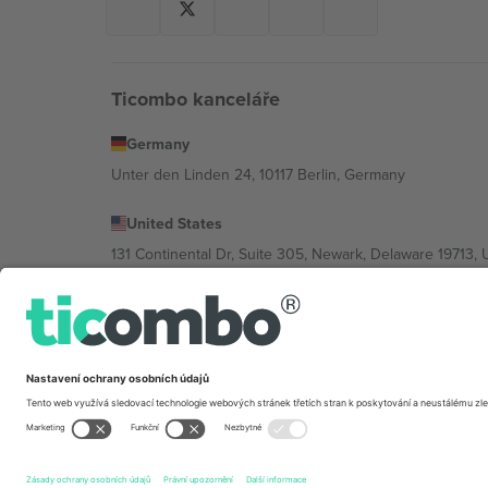
Ticombo kanceláře
Germany
Unter den Linden 24, 10117 Berlin, Germany
United States
131 Continental Dr, Suite 305, Newark, Delaware 19713, 
Bulgaria
Regus Sofia City West, bul Totleben 53-55, 1606 Sofia, B
Mexico
Av Chapultepec 360, Roma Norte, Cuauhtémoc, 06700
Právní subjekt poskytovatele platformy se může lišit v z
2026 Ticombo. Všechna práva vyhrazena.