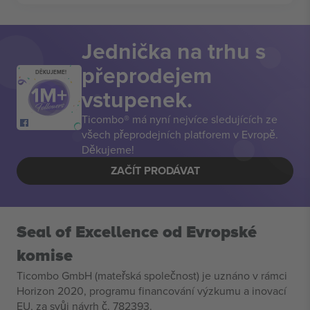
Jednička na trhu s
přeprodejem
DĚKUJEME!
vstupenek.
Ticombo® má nyní nejvíce sledujících ze
všech přeprodejních platforem v Evropě.
Děkujeme!
ZAČÍT PRODÁVAT
Seal of Excellence od Evropské
komise
Ticombo GmbH (mateřská společnost) je uznáno v rámci
Horizon 2020, programu financování výzkumu a inovací
EU, za svůj návrh č. 782393.