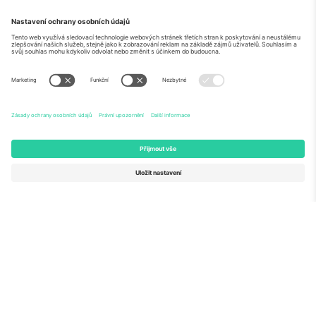
O
Firemní služby
tým
Často kladené dotazy
TixProtect
Jak to funguje
Právní informace
Hotely
Pravidla a podmínky
Centrum mistrovství světa
Partnerský program
Kontaktujte nás
Ticombo kanceláře