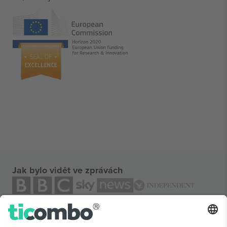
Jak bylo vidět ve zprávách