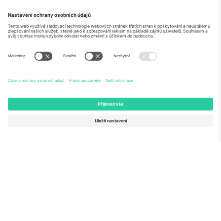
O
Firemní služby
tým
Často kladené dotazy
TixProtect
Jak to funguje
Právní informace
Hotely
Pravidla a podmínky
Centrum mistrovství světa
Partnerský program
Kontaktujte nás
Ticombo kanceláře