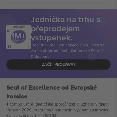
Jednička na trhu s
přeprodejem
DĚKUJEME!
vstupenek.
Ticombo® má nyní nejvíce sledujících ze
všech přeprodejních platforem v Evropě.
Děkujeme!
ZAČÍT PRODÁVAT
Seal of Excellence od Evropské
komise
Ticombo GmbH (mateřská společnost) je uznáno v rámci
Horizon 2020, programu financování výzkumu a inovací
EU, za svůj návrh č. 782393.