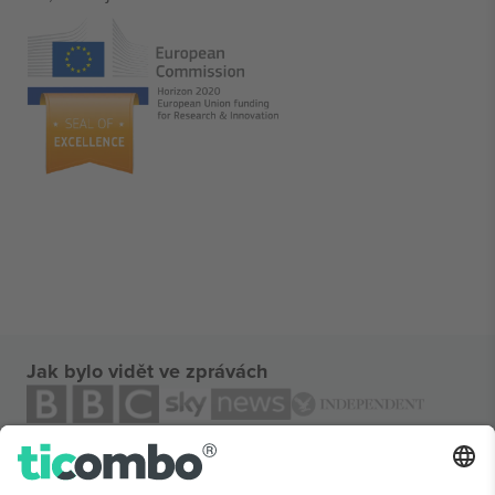
Jak bylo vidět ve zprávách