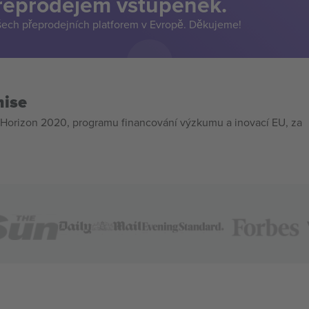
přeprodejem vstupenek.
šech přeprodejních platforem v Evropě. Děkujeme!
mise
Horizon 2020, programu financování výzkumu a inovací EU, za