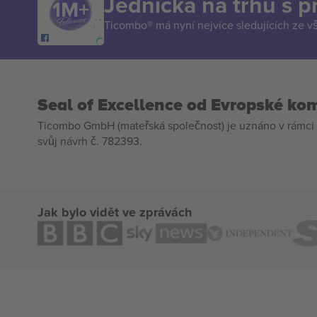
Jednička na trhu s 
Ticombo® má nyní nejvíce sledujících ze v
Seal of Excellence od Evropské ko
Ticombo GmbH (mateřská společnost) je uznáno v rámci 
svůj návrh č. 782393.
Jak bylo vidět ve zprávách