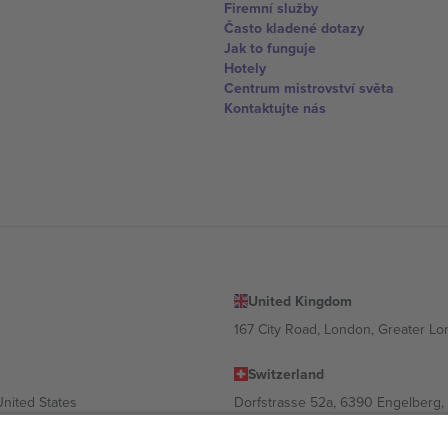
Firemní služby
Často kladené dotazy
Jak to funguje
Hotely
Centrum mistrovství světa
Kontaktujte nás
United Kingdom
167 City Road, London, Greater L
Switzerland
United States
Dorfstrasse 52a, 6390 Engelberg, 
United Arab Emirates