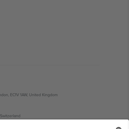
ondon, EC1V 1AW, United Kingdom
Switzerland