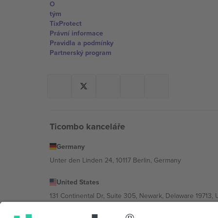
O
tým
TixProtect
Právní informace
Pravidla a podmínky
Partnerský program
Ticombo kanceláře
Germany
Unter den Linden 24, 10117 Berlin, Germany
United States
131 Continental Dr, Suite 305, Newark, Delaware 19713, 
Bulgaria