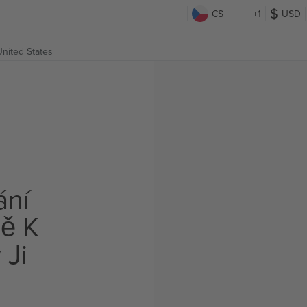
CS
+1
USD
United States
ání
ě K
 Ji