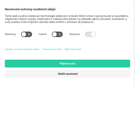
O
Firemní služby
tým
Často kladené dotazy
TixProtect
Jak to funguje
Právní informace
Hotely
Pravidla a podmínky
Centrum mistrovství světa
Partnerský program
Kontaktujte nás
Ticombo kanceláře