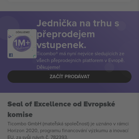
Jednička na trhu s
přeprodejem
DĚKUJEME!
vstupenek.
Ticombo® má nyní nejvíce sledujících ze
všech přeprodejních platforem v Evropě.
Děkujeme!
ZAČÍT PRODÁVAT
Seal of Excellence od Evropské
komise
Ticombo GmbH (mateřská společnost) je uznáno v rámci
Horizon 2020, programu financování výzkumu a inovací
EU, za svůj návrh č. 782393.