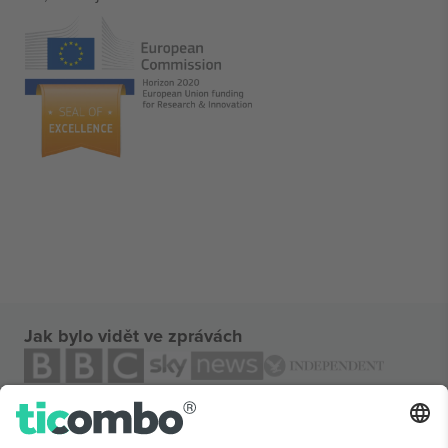
Jak bylo vidět ve zprávách