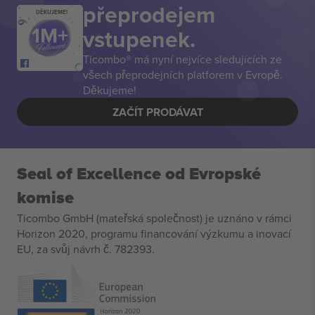
přeprodejem
DĚKUJEME!
vstupenek.
Ticombo® má nyní nejvíce sledujících ze
všech přeprodejních platforem v Evropě.
Děkujeme!
ZAČÍT PRODÁVAT
Seal of Excellence od Evropské
komise
Ticombo GmbH (mateřská společnost) je uznáno v rámci
Horizon 2020, programu financování výzkumu a inovací
EU, za svůj návrh č. 782393.