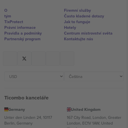
O
Firemní služby
tým
Často kladené dotazy
TixProtect
Jak to funguje
Právní informace
Hotely
Pravidla a podmínky
Centrum mistrovství světa
Partnerský program
Kontaktujte nás
Ticombo kanceláře
Germany
United Kingdom
Unter den Linden 24, 10117
167 City Road, London, Greater
Berlin, Germany
London, EC1V 1AW, United