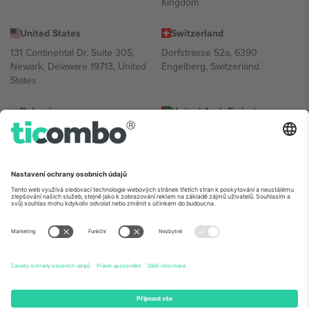
Kingdom
United States
Switzerland
131 Continental Dr, Suite 305,
Dorfstrasse 52a, 6390
Newark, Delaware 19713, United
Engelberg, Switzerland
States
Bulgaria
United Arab Emirates
Regus Sofia City West, bul
UAE Dubai Silicon Oasis, DDP
Totleben 53-55, 1606 Sofia,
Building A1, Office 302, Dubai,
Bulgaria
United Arab Emirates
Mexico
Av Chapultepec 360, Roma
Norte, Cuauhtémoc, 06700
Ciudad de México, CDMX,
Mexico
Právní subjekt poskytovatele platformy se může lišit v závislosti na
lokalitě, události a/nebo doméně. Podrobnosti najdete na konkrétní
stránce události,
Právní informace
a
Podmínky.
© 2026 Ticombo.