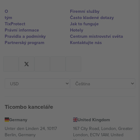
O
Firemní služby
tým
Často kladené dotazy
TixProtect
Jak to funguje
Právní informace
Hotely
Pravidla a podmínky
Centrum mistrovství světa
Partnerský program
Kontaktujte nás
Ticombo kanceláře
Germany
United Kingdom
Unter den Linden 24, 10117
167 City Road, London, Greater
Berlin, Germany
London, EC1V 1AW, United