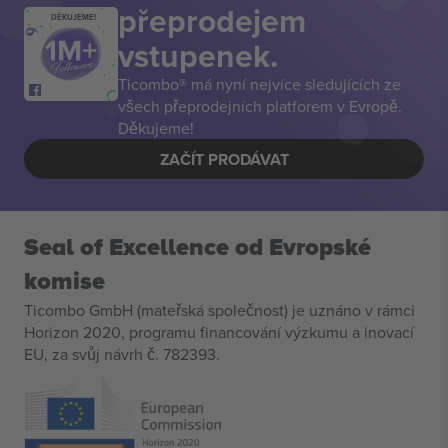
přeprodejem
DĚKUJEME!
vstupenek.
Ticombo® má nyní nejvíce sledujících ze
všech přeprodejních platforem v Evropě.
Děkujeme!
ZAČÍT PRODÁVAT
Seal of Excellence od Evropské
komise
Ticombo GmbH (mateřská společnost) je uznáno v rámci
Horizon 2020, programu financování výzkumu a inovací
EU, za svůj návrh č. 782393.