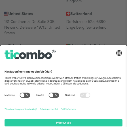
Kingdom
United States
Switzerland
131 Continental Dr, Suite 305,
Dorfstrasse 52a, 6390
Newark, Delaware 19713, United
Engelberg, Switzerland
States
Bulgaria
United Arab Emirates
Regus Sofia City West, bul
UAE Dubai Silicon Oasis, DDP
Totleben 53-55, 1606 Sofia,
Building A1, Office 302, Dubai,
Bulgaria
United Arab Emirates
Mexico
Av Chapultepec 360, Roma
Norte, Cuauhtémoc, 06700
Ciudad de México, CDMX,
Mexico
Právní subjekt poskytovatele platformy se může lišit v závislosti na
lokalitě, události a/nebo doméně. Podrobnosti najdete na konkrétní
stránce události,
Právní informace
a
Podmínky.
© 2026 Ticombo.