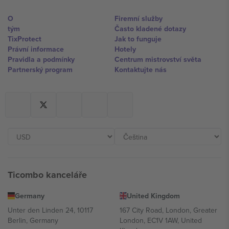
O
Firemní služby
tým
Často kladené dotazy
TixProtect
Jak to funguje
Právní informace
Hotely
Pravidla a podmínky
Centrum mistrovství světa
Partnerský program
Kontaktujte nás
Ticombo kanceláře
Germany
United Kingdom
Unter den Linden 24, 10117
167 City Road, London, Greater
Berlin, Germany
London, EC1V 1AW, United