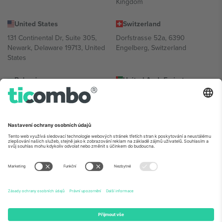
Kingdom
United States
Switzerland
131 Continental Dr, Suite 305,
Dorfstrasse 52a, 6390
Newark, Delaware 19713, United
Engelberg, Switzerland
States
Bulgaria
United Arab Emirates
Regus Sofia City West, bul
UAE Dubai Silicon Oasis, DDP
Totleben 53-55, 1606 Sofia,
Building A1, Office 302, Dubai,
Bulgaria
United Arab Emirates
Mexico
Av Chapultepec 360, Roma
Norte, Cuauhtémoc, 06700
Ciudad de México, CDMX,
Mexico
Právní subjekt poskytovatele platformy se může lišit v závislosti na
lokalitě, události a/nebo doméně. Podrobnosti najdete na konkrétní
stránce události,
Právní informace
a
Podmínky.
© 2026 Ticombo.