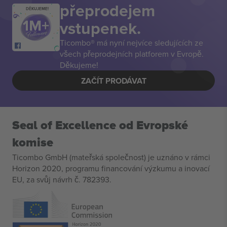
přeprodejem
DĚKUJEME!
vstupenek.
Ticombo® má nyní nejvíce sledujících ze
všech přeprodejních platforem v Evropě.
Děkujeme!
ZAČÍT PRODÁVAT
Seal of Excellence od Evropské
komise
Ticombo GmbH (mateřská společnost) je uznáno v rámci
Horizon 2020, programu financování výzkumu a inovací
EU, za svůj návrh č. 782393.