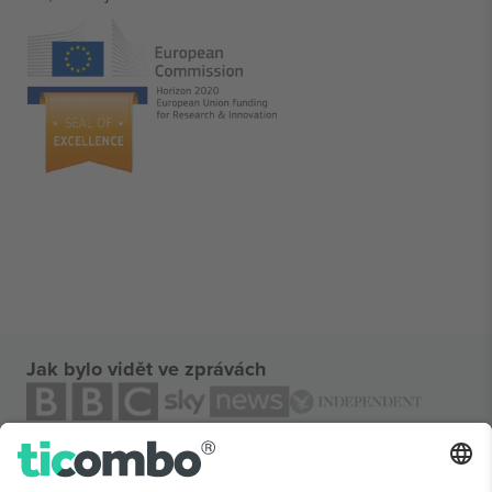
Jak bylo vidět ve zprávách