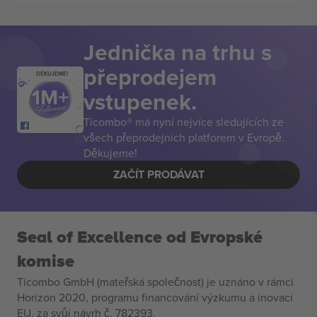
Jednička na trhu s
přeprodejem
DĚKUJEME!
vstupenek.
Ticombo® má nyní nejvíce sledujících ze
všech přeprodejních platforem v Evropě.
Děkujeme!
ZAČÍT PRODÁVAT
Seal of Excellence od Evropské
komise
Ticombo GmbH (mateřská společnost) je uznáno v rámci
Horizon 2020, programu financování výzkumu a inovací
EU, za svůj návrh č. 782393.