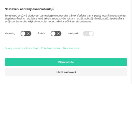
O
Firemní služby
tým
Často kladené dotazy
TixProtect
Jak to funguje
Právní informace
Hotely
Pravidla a podmínky
Centrum mistrovství světa
Partnerský program
Kontaktujte nás
Ticombo kanceláře