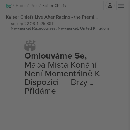
Přihlásit se
Hudba
Rock
Kaiser Chiefs
Kaiser Chiefs Live After Racing - the Premier Enclosure vstupenek
so, srp 22 26, 11:25 BST
Newmarket Racecourses,
Newmarket, United Kingdom
Omlouváme Se,
Mapa Místa Konání
Není Momentálně K
Dispozici — Brzy Ji
Přidáme.