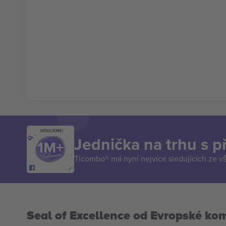
DĚKUJEME!
Jednička na trhu s 
Ticombo® má nyní nejvíce sledujících ze v
Seal of Excellence od Evropské ko