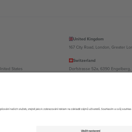
United Kingdom
167 City Road, London, Greater L
Switzerland
United States
Dorfstrasse 52a, 6390 Engelberg, 
United Arab Emirates
ulgaria
UAE Dubai Silicon Oasis, DDP Buil
 Ciudad de México, CDMX, Mexico
ávislosti na lokalitě, události a/nebo doméně. Podrobnosti najdete na kon