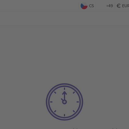
CS
+49
EU