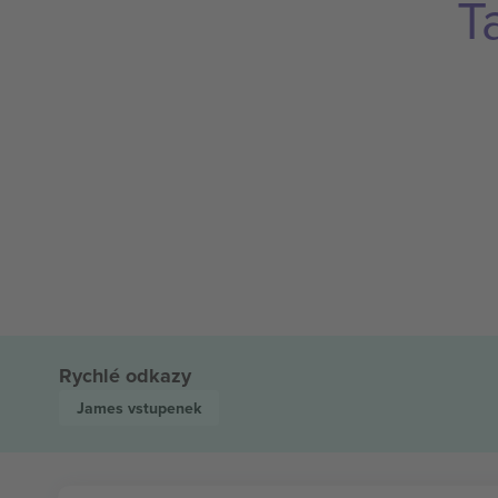
T
Rychlé odkazy
James
vstupenek