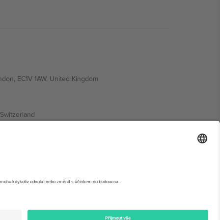
ondon, EC1V 1AW, United Kingdom
Switzerland
ding A1, Office 302, Dubai, United Arab Emirates
krétní stránce události,
Právní informace
a
Podmínky.
©