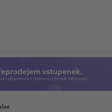
přeprodejem vstupenek.
šech přeprodejních platforem v Evropě. Děkujeme!
mise