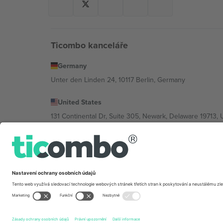
Ticombo kanceláře
Germany
Unter den Linden 24, 10117 Berlin, Germany
United States
131 Continental Dr, Suite 305, Newark, Delaware 19713, 
Bulgaria
Regus Sofia City West, bul Totleben 53-55, 1606 Sofia, B
Mexico
Av Chapultepec 360, Roma Norte, Cuauhtémoc, 06700
Právní subjekt poskytovatele platformy se může lišit v z
2026 Ticombo. Všechna práva vyhrazena.