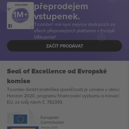
přeprodejem
DĚKUJEME!
vstupenek.
Ticombo® má nyní nejvíce sledujících ze
všech přeprodejních platforem v Evropě.
Děkujeme!
ZAČÍT PRODÁVAT
Seal of Excellence od Evropské
komise
Ticombo GmbH (mateřská společnost) je uznáno v rámci
Horizon 2020, programu financování výzkumu a inovací
EU, za svůj návrh č. 782393.