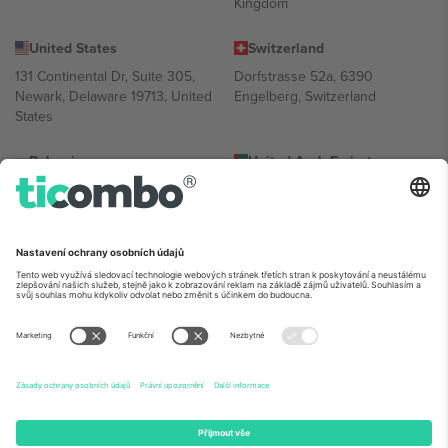
Kingdom
United States
Switzerland
131 Continental Dr, Suite 305,
Dorfstrasse 52a, 6390
Newark, Delaware 19713, United
Engelberg, Switzerland
States
Bulgaria
United Arab Emirates
Regus Sofia City West, bul
UAE Dubai Silicon Oasis, DDP
Totleben 53-55, 1606 Sofia,
Building A1, Office 302, Dubai,
Bulgaria
United Arab Emirates
Mexico
Av Chapultepec 360, Roma
Norte, Cuauhtémoc, 06700
Ciudad de México, CDMX,
Mexico
Právní subjekt poskytovatele platformy se může lišit v závislosti na
lokalitě, události a/nebo doméně. Podrobnosti najdete na konkrétní
stránce události,
Právní informace
a
Podmínky.
© 2026 Ticombo.