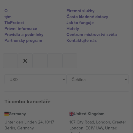
O
Firemní služby
tým
Často kladené dotazy
TixProtect
Jak to funguje
Právní informace
Hotely
Pravidla a podmínky
Centrum mistrovství světa
Partnerský program
Kontaktujte nás
Ticombo kanceláře
Germany
United Kingdom
Unter den Linden 24, 10117
167 City Road, London, Greater
Berlin, Germany
London, EC1V 1AW, United