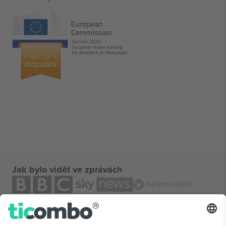
Jak bylo vidět ve zprávách