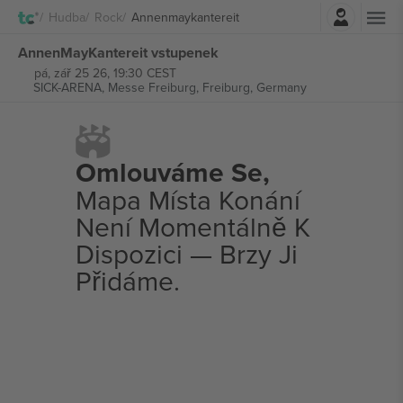
Přihlásit se
Hudba
Rock
Annenmaykantereit
AnnenMayKantereit vstupenek
pá, zář 25 26, 19:30 CEST
SICK-ARENA, Messe Freiburg,
Freiburg, Germany
Omlouváme Se,
Mapa Místa Konání
Není Momentálně K
Dispozici — Brzy Ji
Přidáme.