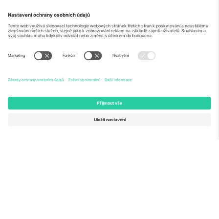
O
Firemní služby
tým
Často kladené dotazy
TixProtect
Jak to funguje
Právní informace
Hotely
Pravidla a podmínky
Centrum mistrovství světa
Partnerský program
Kontaktujte nás
Ticombo kanceláře