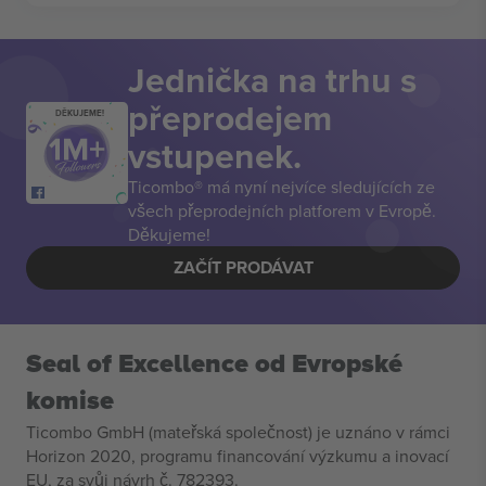
Jednička na trhu s
přeprodejem
DĚKUJEME!
vstupenek.
Ticombo® má nyní nejvíce sledujících ze
všech přeprodejních platforem v Evropě.
Děkujeme!
ZAČÍT PRODÁVAT
Seal of Excellence od Evropské
komise
Ticombo GmbH (mateřská společnost) je uznáno v rámci
Horizon 2020, programu financování výzkumu a inovací
EU, za svůj návrh č. 782393.