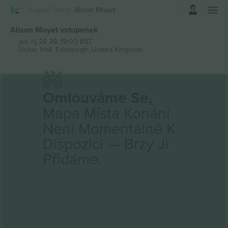
Přihlásit se
Hudba
Rock
Alison Moyet
Alison Moyet vstupenek
po, říj 26 26, 19:00 BST
Usher Hall,
Edinburgh, United Kingdom
Omlouváme Se,
Mapa Místa Konání
Není Momentálně K
Dispozici — Brzy Ji
Přidáme.