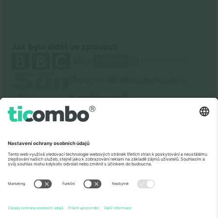
Jak bylo vidět ve zprávách
O
Firemní služby
tým
Často kladené dotazy
TixProtect
Jak to funguje
Právní informace
Hotely
Pravidla a podmínky
Centrum mistrovství světa
Partnerský program
Kontaktujte nás