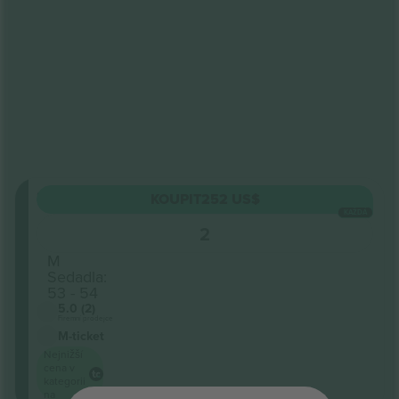
Stalls
KOUPIT
252 US$
Sekce
KAŽDÁ
Seated
2
Řádek
M
Sedadla:
53 - 54
5.0 (2)
Firemní prodejce
M-ticket
Nejnižší
cena v
kategorii
na