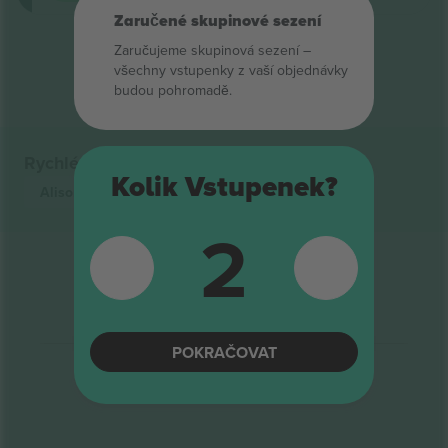
Zaručené skupinové sezení
Konec výsledků
Zaručujeme skupinová sezení –
všechny vstupenky z vaší objednávky
budou pohromadě.
Rychlé odkazy
Kolik Vstupenek?
Alison Moyet
vstupenek
Rock
vstupenek
2
POKRAČOVAT