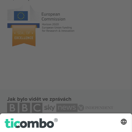
Jak bylo vidět ve zprávách