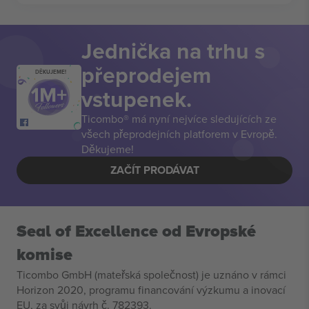
Jednička na trhu s
přeprodejem
DĚKUJEME!
vstupenek.
Ticombo® má nyní nejvíce sledujících ze
všech přeprodejních platforem v Evropě.
Děkujeme!
ZAČÍT PRODÁVAT
Seal of Excellence od Evropské
komise
Ticombo GmbH (mateřská společnost) je uznáno v rámci
Horizon 2020, programu financování výzkumu a inovací
EU, za svůj návrh č. 782393.