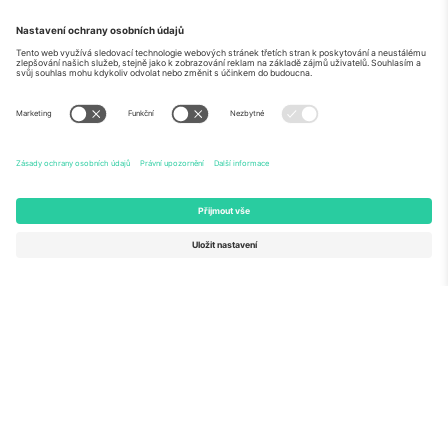
O
Firemní služby
tým
Často kladené dotazy
TixProtect
Jak to funguje
Právní informace
Hotely
Pravidla a podmínky
Centrum mistrovství světa
Partnerský program
Kontaktujte nás
Ticombo kanceláře