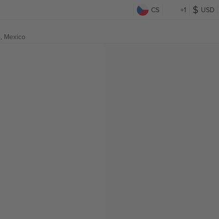
CS
+1
USD
, Mexico