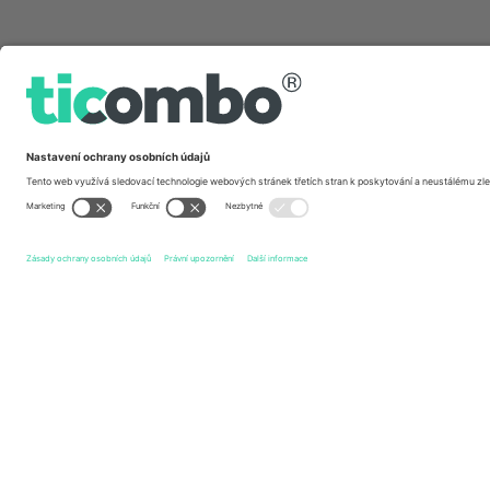
Rychlé odkazy
A Perfect Circle
vstupenek
Rock
vstupenek