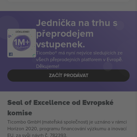
Jednička na trhu s
přeprodejem
DĚKUJEME!
vstupenek.
Ticombo® má nyní nejvíce sledujících ze
všech přeprodejních platforem v Evropě.
Děkujeme!
ZAČÍT PRODÁVAT
Seal of Excellence od Evropské
komise
Ticombo GmbH (mateřská společnost) je uznáno v rámci
Horizon 2020, programu financování výzkumu a inovací
EU, za svůj návrh č. 782393.