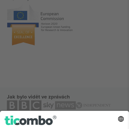
Jak bylo vidět ve zprávách