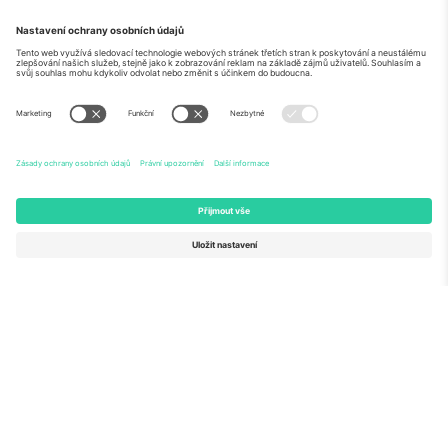
O
Firemní služby
tým
Často kladené dotazy
TixProtect
Jak to funguje
Právní informace
Hotely
Pravidla a podmínky
Centrum mistrovství světa
Partnerský program
Kontaktujte nás
Ticombo kanceláře