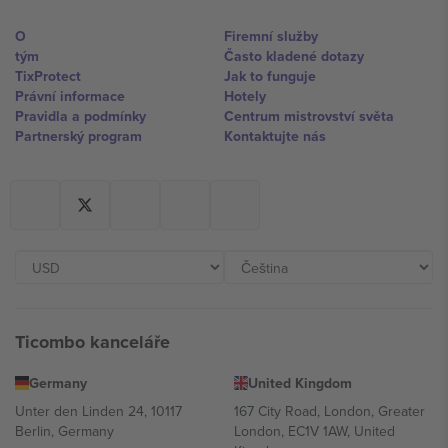
O
Firemní služby
tým
Často kladené dotazy
TixProtect
Jak to funguje
Právní informace
Hotely
Pravidla a podmínky
Centrum mistrovství světa
Partnerský program
Kontaktujte nás
Ticombo kanceláře
Germany
United Kingdom
Unter den Linden 24, 10117
167 City Road, London, Greater
Berlin, Germany
London, EC1V 1AW, United