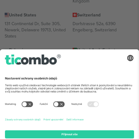
Kingdom
United States
Switzerland
131 Continental Dr, Suite 305,
Dorfstrasse 52a, 6390
Newark, Delaware 19713, United
Engelberg, Switzerland
States
Bulgaria
United Arab Emirates
Regus Sofia City West, bul
UAE Dubai Silicon Oasis, DDP
Totleben 53-55, 1606 Sofia,
Building A1, Office 302, Dubai,
Bulgaria
United Arab Emirates
Mexico
Av Chapultepec 360, Roma
Norte, Cuauhtémoc, 06700
Ciudad de México, CDMX,
Mexico
Právní subjekt poskytovatele platformy se může lišit v závislosti na
lokalitě, události a/nebo doméně. Podrobnosti najdete na konkrétní
stránce události,
Právní informace
a
Podmínky.
© 2026 Ticombo.