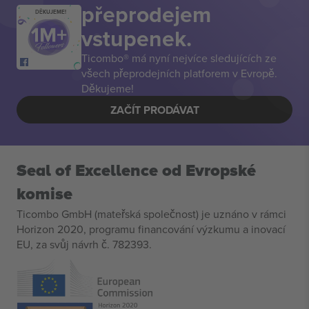
přeprodejem
DĚKUJEME!
vstupenek.
Ticombo® má nyní nejvíce sledujících ze
všech přeprodejních platforem v Evropě.
Děkujeme!
ZAČÍT PRODÁVAT
Seal of Excellence od Evropské
komise
Ticombo GmbH (mateřská společnost) je uznáno v rámci
Horizon 2020, programu financování výzkumu a inovací
EU, za svůj návrh č. 782393.