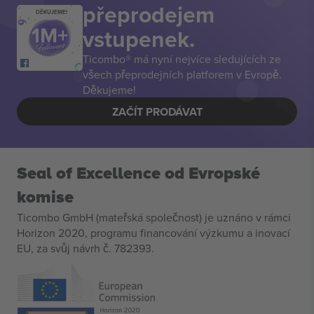
přeprodejem
DĚKUJEME!
vstupenek.
Ticombo® má nyní nejvíce sledujících ze
všech přeprodejních platforem v Evropě.
Děkujeme!
ZAČÍT PRODÁVAT
Seal of Excellence od Evropské
komise
Ticombo GmbH (mateřská společnost) je uznáno v rámci
Horizon 2020, programu financování výzkumu a inovací
EU, za svůj návrh č. 782393.