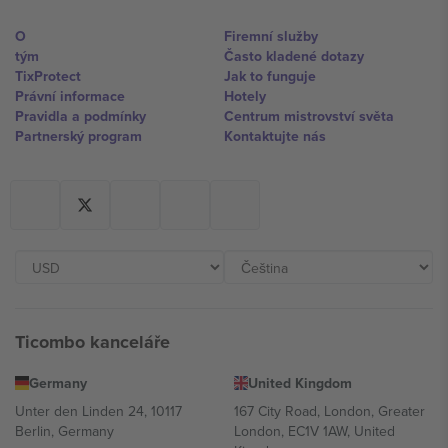
O
Firemní služby
tým
Často kladené dotazy
TixProtect
Jak to funguje
Právní informace
Hotely
Pravidla a podmínky
Centrum mistrovství světa
Partnerský program
Kontaktujte nás
Ticombo kanceláře
Germany
United Kingdom
Unter den Linden 24, 10117
167 City Road, London, Greater
Berlin, Germany
London, EC1V 1AW, United