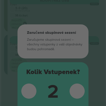
KOUPIT
482 US$
Tier
KAŽDÁ
5.0 (20)
Firemní prodejce
M-ticket
Nejnižší
cena na
akci na
Zaručené skupinové sezení
Lower
Zaručujeme skupinová sezení –
KOUPIT
550 US$
Tier
všechny vstupenky z vaší objednávky
KAŽDÁ
5.0 (20)
budou pohromadě.
Firemní prodejce
M-ticket
Nejnižší
cena v
kategorii
Kolik Vstupenek?
na
2
Konec výsledků