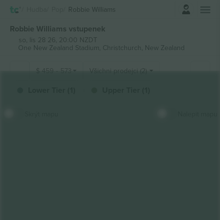
Přihlásit se
Hudba
Pop
Robbie Williams
Robbie Williams vstupenek
so, lis 28 26, 20:00 NZDT
One New Zealand Stadium,
Christchurch, New Zealand
$
459
-
573
Všichni prodejci (2)
Lower Tier (1)
Upper Tier (1)
Skrýt mapu
Nalepit mapu