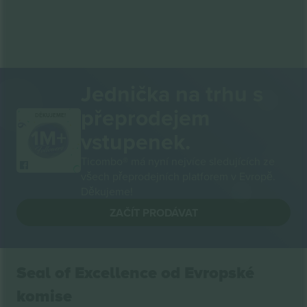
Jednička na trhu s
přeprodejem
DĚKUJEME!
vstupenek.
Ticombo® má nyní nejvíce sledujících ze
všech přeprodejních platforem v Evropě.
Děkujeme!
ZAČÍT PRODÁVAT
Seal of Excellence od Evropské
komise