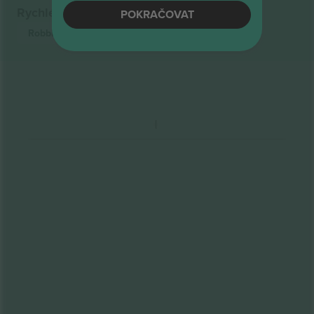
Rychlé odkazy
POKRAČOVAT
Robbie Williams
vstupenek
Pop
vstupenek