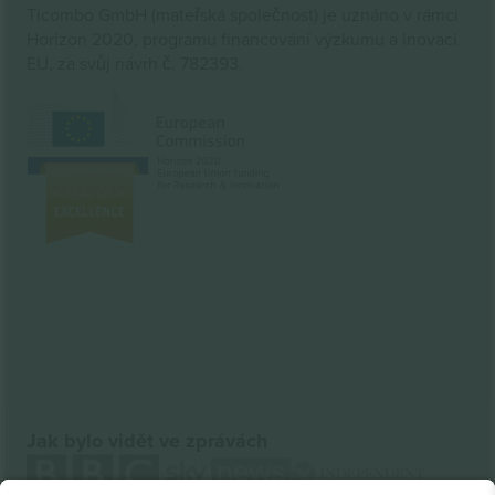
Ticombo GmbH (mateřská společnost) je uznáno v rámci
Horizon 2020, programu financování výzkumu a inovací
EU, za svůj návrh č. 782393.
Jak bylo vidět ve zprávách