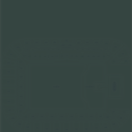
300
304
311
310
309
305
306
312
303
308R
308L
302
320
CORPORATE SUITES
211
212
210
209
217
216
214
207
213
215
208
206
205
218
219
204
203
301
321
111
103
120
115
112
110
109
113
119
104
106
118
117
114
108
107
105
116
300
101
121
322
122
323
123
324
STAGE
124
GA FRONT
GA REAR
325
125
326
126
327
127
140
341
128
137
130
131
132
133
136
134
135
139
138
129
340
328
329
339
330
338
337
331
332
336
335
333
334