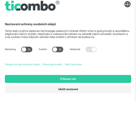
O
Firemní služby
tým
Často kladené dotazy
TixProtect
Jak to funguje
Právní informace
Hotely
Pravidla a podmínky
Centrum mistrovství světa
Partnerský program
Kontaktujte nás