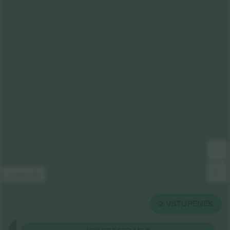
Legenda
2
VSTUPENEK
Upper