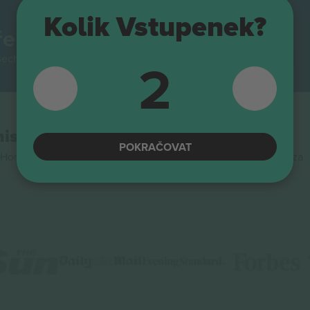
Kolik Vstupenek?
přeprodejem vstupenek.
2
šech přeprodejních platforem v Evropě. Děkujeme!
mise
POKRAČOVAT
Horizon 2020, programu financování výzkumu a inovací EU, za