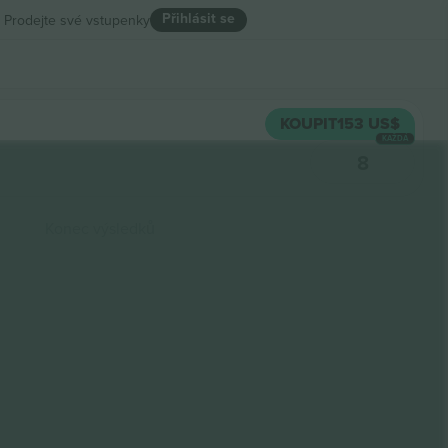
Přihlásit se
Prodejte své vstupenky
KOUPIT
153 US$
KAŽDÁ
8
Konec výsledků