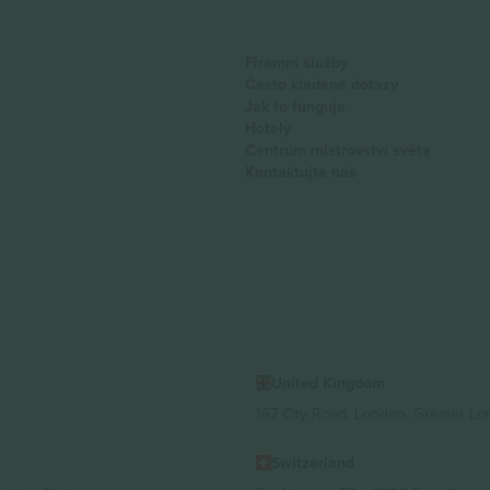
Firemní služby
Často kladené dotazy
Jak to funguje
Hotely
Centrum mistrovství světa
Kontaktujte nás
United Kingdom
167 City Road, London, Greater L
Switzerland