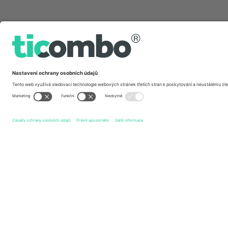
Rychlé odkazy
Robbie Williams
vstupenek
Pop
vstupenek