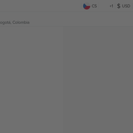
CS
+1
USD
ogotá, Colombia