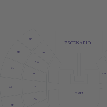
319
ESCENARIO
318
219
218
317
217
TFS
216
316
PLATEA
215
315