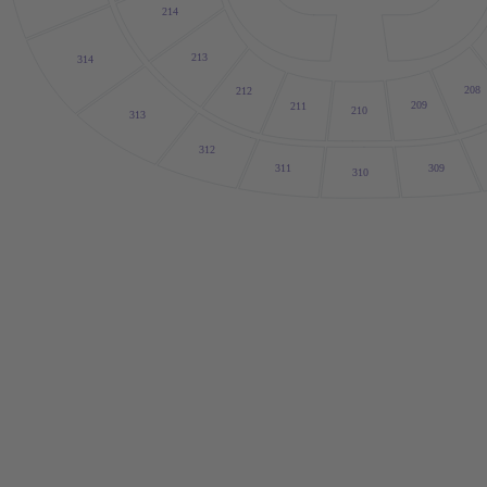
214
213
314
208
212
209
211
210
313
312
309
311
310