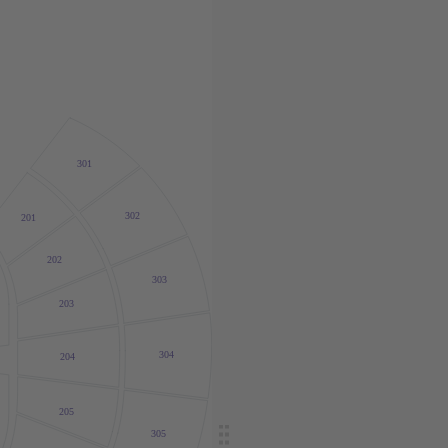
301
302
201
202
303
203
304
204
205
305