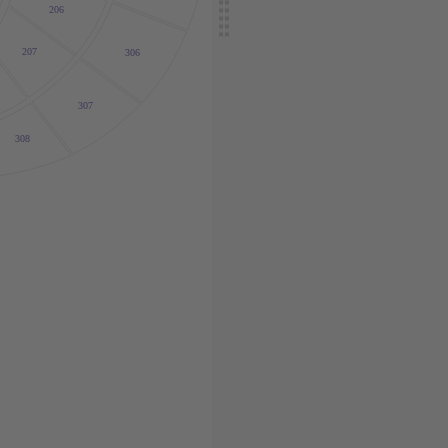
206
207
306
307
308