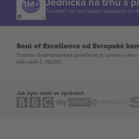
Jednička na trhu s 
Ticombo® má nyní nejvíce sledujících ze v
Seal of Excellence od Evropské ko
Ticombo GmbH (mateřská společnost) je uznáno v rámci 
svůj návrh č. 782393.
Jak bylo vidět ve zprávách