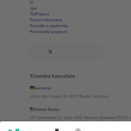
O
tým
TixProtect
Právní informace
Pravidla a podmínky
Partnerský program
Ticombo kanceláře
Germany
Unter den Linden 24, 10117 Berlin, Germany
United States
131 Continental Dr, Suite 305, Newark, Delaware 19713, 
Bulgaria