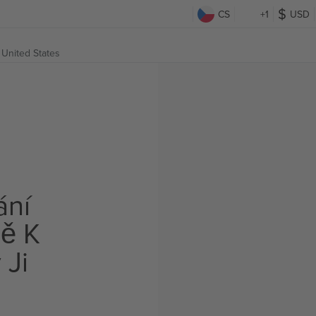
CS
+1
USD
 United States
ání
ě K
 Ji