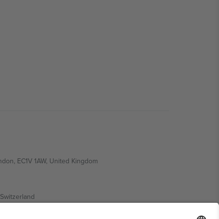
ondon, EC1V 1AW, United Kingdom
Switzerland