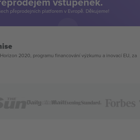
přeprodejem vstupenek.
šech přeprodejních platforem v Evropě. Děkujeme!
mise
Horizon 2020, programu financování výzkumu a inovací EU, za