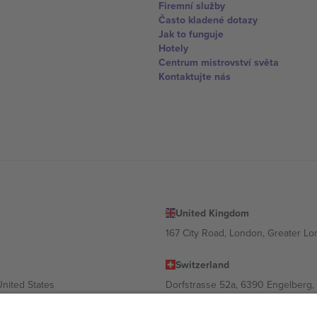
Firemní služby
Často kladené dotazy
Jak to funguje
Hotely
Centrum mistrovství světa
Kontaktujte nás
United Kingdom
167 City Road, London, Greater L
Switzerland
United States
Dorfstrasse 52a, 6390 Engelberg, 
United Arab Emirates