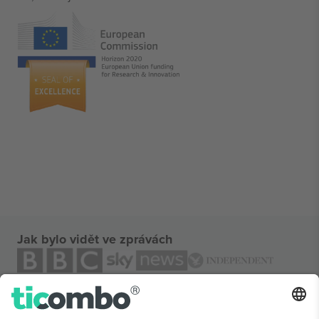
Jak bylo vidět ve zprávách