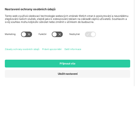
O
Firemní služby
tým
Často kladené dotazy
TixProtect
Jak to funguje
Právní informace
Hotely
Pravidla a podmínky
Centrum mistrovství světa
Partnerský program
Kontaktujte nás
Ticombo kanceláře