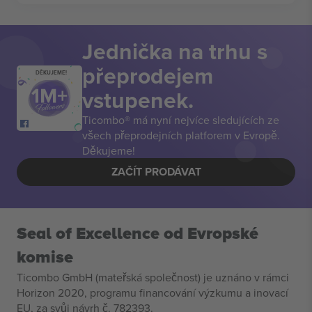
Jednička na trhu s
přeprodejem
DĚKUJEME!
vstupenek.
Ticombo® má nyní nejvíce sledujících ze
všech přeprodejních platforem v Evropě.
Děkujeme!
ZAČÍT PRODÁVAT
Seal of Excellence od Evropské
komise
Ticombo GmbH (mateřská společnost) je uznáno v rámci
Horizon 2020, programu financování výzkumu a inovací
EU, za svůj návrh č. 782393.