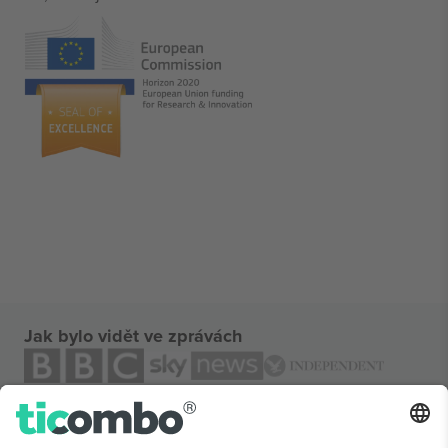
Jak bylo vidět ve zprávách