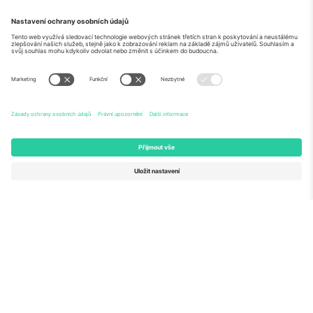
O
Firemní služby
tým
Často kladené dotazy
TixProtect
Jak to funguje
Právní informace
Hotely
Pravidla a podmínky
Centrum mistrovství světa
Partnerský program
Kontaktujte nás
Ticombo kanceláře