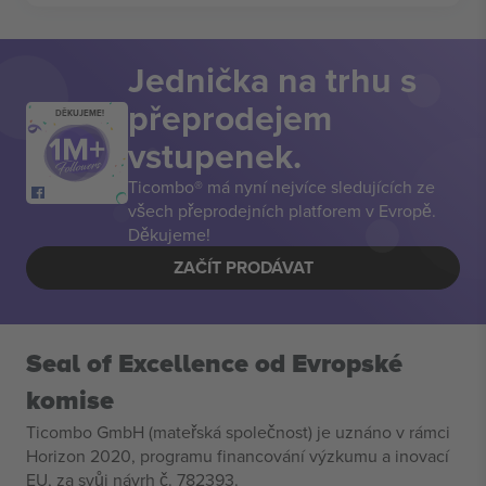
Jednička na trhu s
přeprodejem
DĚKUJEME!
vstupenek.
Ticombo® má nyní nejvíce sledujících ze
všech přeprodejních platforem v Evropě.
Děkujeme!
ZAČÍT PRODÁVAT
Seal of Excellence od Evropské
komise
Ticombo GmbH (mateřská společnost) je uznáno v rámci
Horizon 2020, programu financování výzkumu a inovací
EU, za svůj návrh č. 782393.