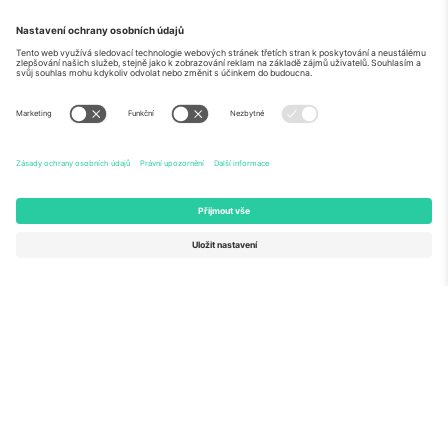
O
Firemní služby
tým
Často kladené dotazy
TixProtect
Jak to funguje
Právní informace
Hotely
Pravidla a podmínky
Centrum mistrovství světa
Partnerský program
Kontaktujte nás
Ticombo kanceláře