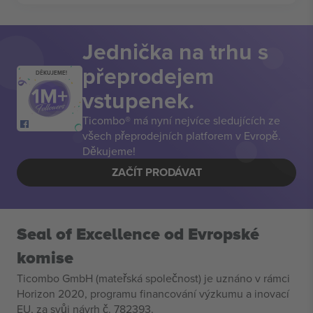
Jednička na trhu s
přeprodejem
DĚKUJEME!
vstupenek.
Ticombo® má nyní nejvíce sledujících ze
všech přeprodejních platforem v Evropě.
Děkujeme!
ZAČÍT PRODÁVAT
Seal of Excellence od Evropské
komise
Ticombo GmbH (mateřská společnost) je uznáno v rámci
Horizon 2020, programu financování výzkumu a inovací
EU, za svůj návrh č. 782393.