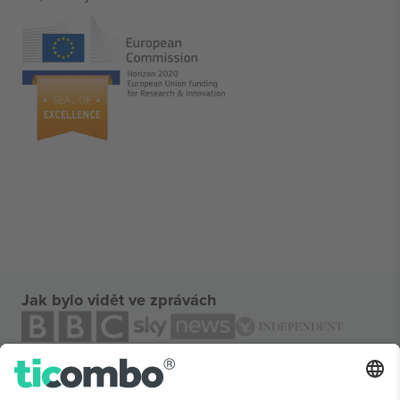
Jak bylo vidět ve zprávách