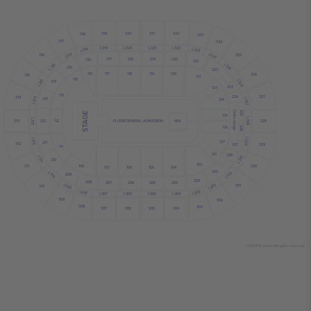
320
319
321
322
318
323
317
324
L319
L320
L321
L322
L323
L318
L324
L317
316
325
220
218
217
219
216
221
L325
L316
215
222
116
117
118
119
120
326
315
121
115
L315
L326
214
223
123
113
224
327
314
213
L314
L327
124
225
Club Lounge
STAGE
125
L328
L313
328
313
212
112
FLOOR GENERAL ADMISSION
MIX
126
226
L329
L312
127
211
312
329
227
111
101
228
L330
L311
210
103
311
109
330
104
105
106
107
202
L310
L301
209
203
208
207
206
205
204
L309
L302
301
310
L308
L303
L304
L305
L306
L307
309
302
308
303
304
306
305
307
© 2024 Ticombo. All rights reserved