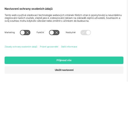
O
Firemní služby
tým
Často kladené dotazy
TixProtect
Jak to funguje
Právní informace
Hotely
Pravidla a podmínky
Centrum mistrovství světa
Partnerský program
Kontaktujte nás
Ticombo kanceláře