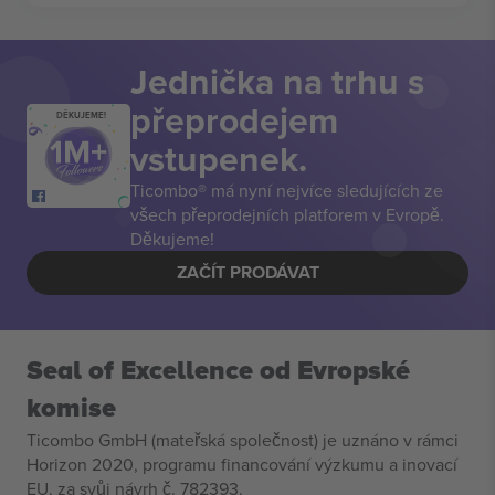
Jednička na trhu s
přeprodejem
DĚKUJEME!
vstupenek.
Ticombo® má nyní nejvíce sledujících ze
všech přeprodejních platforem v Evropě.
Děkujeme!
ZAČÍT PRODÁVAT
Seal of Excellence od Evropské
komise
Ticombo GmbH (mateřská společnost) je uznáno v rámci
Horizon 2020, programu financování výzkumu a inovací
EU, za svůj návrh č. 782393.