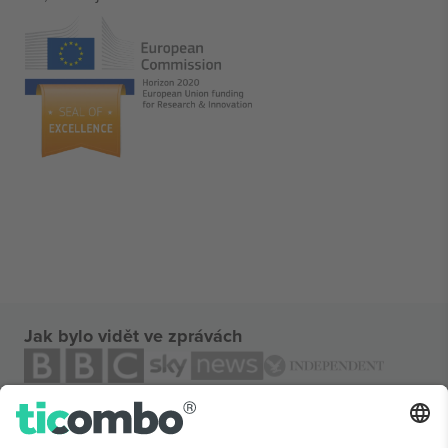
Jak bylo vidět ve zprávách