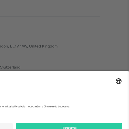
ondon, EC1V 1AW, United Kingdom
Switzerland
ding A1, Office 302, Dubai, United Arab Emirates
krétní stránce události,
Právní informace
a
Podmínky.
©