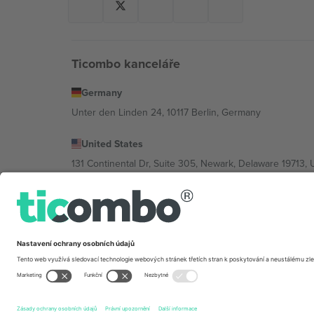
Ticombo kanceláře
Germany
Unter den Linden 24, 10117 Berlin, Germany
United States
131 Continental Dr, Suite 305, Newark, Delaware 19713, 
Bulgaria
Regus Sofia City West, bul Totleben 53-55, 1606 Sofia, B
Mexico
Av Chapultepec 360, Roma Norte, Cuauhtémoc, 06700
Právní subjekt poskytovatele platformy se může lišit v z
2026 Ticombo. Všechna práva vyhrazena.