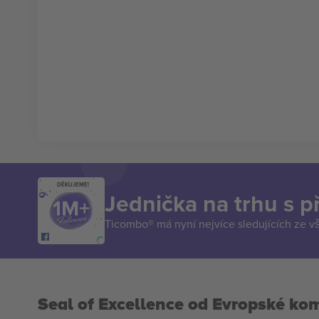
DĚKUJEME!
Jednička na trhu s 
Ticombo® má nyní nejvíce sledujících ze v
Seal of Excellence od Evropské ko