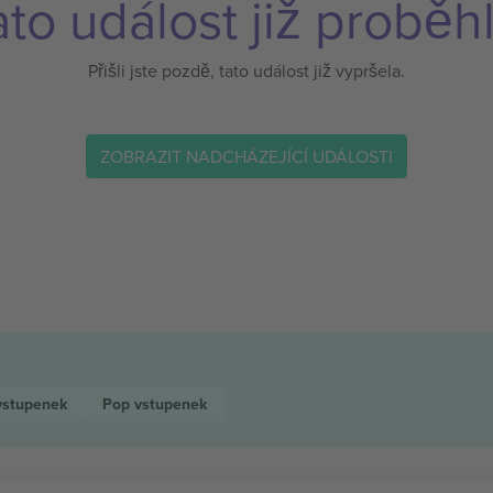
ato událost již proběhl
Přišli jste pozdě, tato událost již vypršela.
ZOBRAZIT NADCHÁZEJÍCÍ UDÁLOSTI
vstupenek
Pop
vstupenek