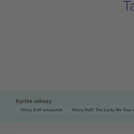
T
Rychlé odkazy
Hilary Duff
vstupenek
Hilary Duff: The Lucky Me Tour