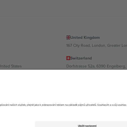
United Kingdom
167 City Road, London, Greater L
Switzerland
United States
Dorfstrasse 52a, 6390 Engelberg, 
United Arab Emirates
ulgaria
UAE Dubai Silicon Oasis, DDP Buil
 Ciudad de México, CDMX, Mexico
ávislosti na lokalitě, události a/nebo doméně. Podrobnosti najdete na kon