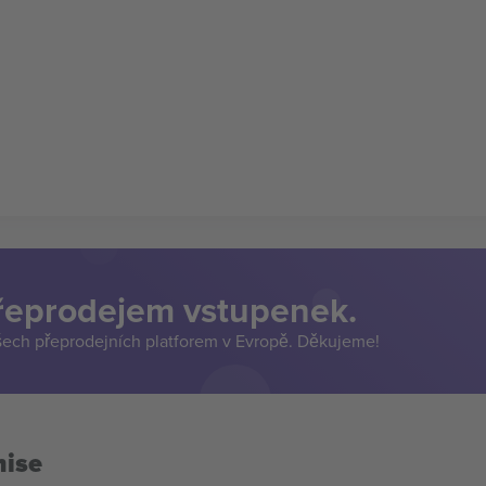
přeprodejem vstupenek.
šech přeprodejních platforem v Evropě. Děkujeme!
mise