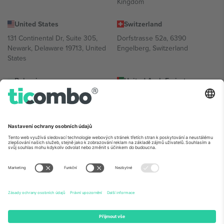
Kingdom
United States
Switzerland
131 Continental Dr, Suite 305,
Dorfstrasse 52a, 6390
Newark, Delaware 19713, United
Engelberg, Switzerland
States
Bulgaria
United Arab Emirates
Regus Sofia City West, bul
UAE Dubai Silicon Oasis, DDP
Totleben 53-55, 1606 Sofia,
Building A1, Office 302, Dubai,
Bulgaria
United Arab Emirates
Mexico
Av Chapultepec 360, Roma
Norte, Cuauhtémoc, 06700
Ciudad de México, CDMX,
Mexico
Právní subjekt poskytovatele platformy se může lišit v závislosti na
lokalitě, události a/nebo doméně. Podrobnosti najdete na konkrétní
stránce události,
Právní informace
a
Podmínky.
© 2026 Ticombo.