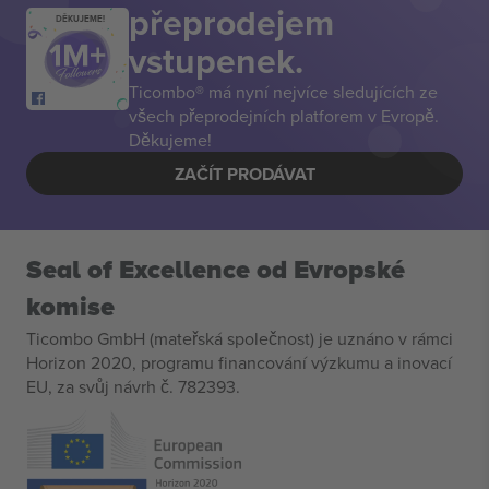
přeprodejem
DĚKUJEME!
vstupenek.
Ticombo® má nyní nejvíce sledujících ze
všech přeprodejních platforem v Evropě.
Děkujeme!
ZAČÍT PRODÁVAT
Seal of Excellence od Evropské
komise
Ticombo GmbH (mateřská společnost) je uznáno v rámci
Horizon 2020, programu financování výzkumu a inovací
EU, za svůj návrh č. 782393.