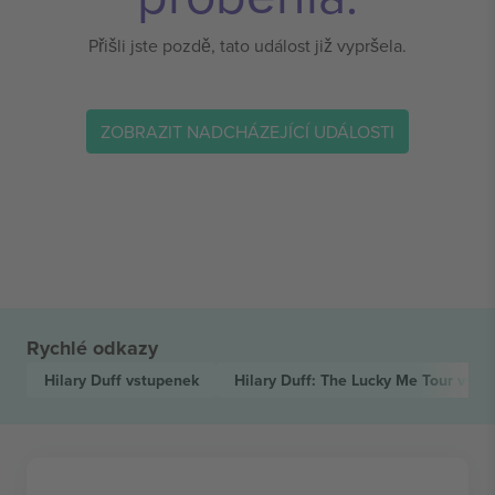
Přišli jste pozdě, tato událost již vypršela.
ZOBRAZIT NADCHÁZEJÍCÍ UDÁLOSTI
Rychlé odkazy
Hilary Duff
vstupenek
Hilary Duff: The Lucky Me Tour
vstu