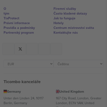
O
Firemní služby
tým
Často kladené dotazy
TixProtect
Jak to funguje
Právní informace
Hotely
Pravidla a podmínky
Centrum mistrovství světa
Partnerský program
Kontaktujte nás
Ticombo kanceláře
Germany
United Kingdom
Unter den Linden 24, 10117
167 City Road, London, Greater
Berlin, Germany
London, EC1V 1AW, United