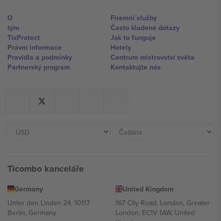
O
Firemní služby
tým
Často kladené dotazy
TixProtect
Jak to funguje
Právní informace
Hotely
Pravidla a podmínky
Centrum mistrovství světa
Partnerský program
Kontaktujte nás
Ticombo kanceláře
Germany
United Kingdom
Unter den Linden 24, 10117
167 City Road, London, Greater
Berlin, Germany
London, EC1V 1AW, United