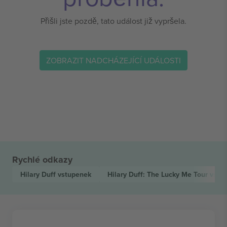
Přišli jste pozdě, tato událost již vypršela.
ZOBRAZIT NADCHÁZEJÍCÍ UDÁLOSTI
Rychlé odkazy
Hilary Duff
vstupenek
Hilary Duff: The Lucky Me Tour
vstu