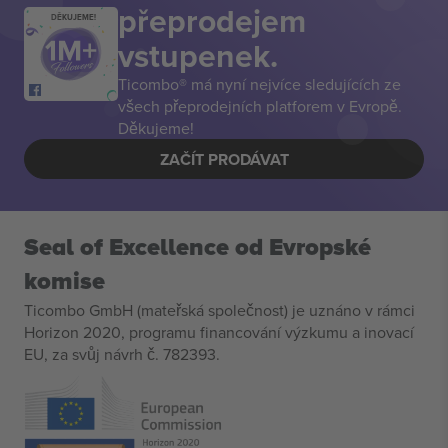
přeprodejem
DĚKUJEME!
vstupenek.
Ticombo® má nyní nejvíce sledujících ze
všech přeprodejních platforem v Evropě.
Děkujeme!
ZAČÍT PRODÁVAT
Seal of Excellence od Evropské
komise
Ticombo GmbH (mateřská společnost) je uznáno v rámci
Horizon 2020, programu financování výzkumu a inovací
EU, za svůj návrh č. 782393.