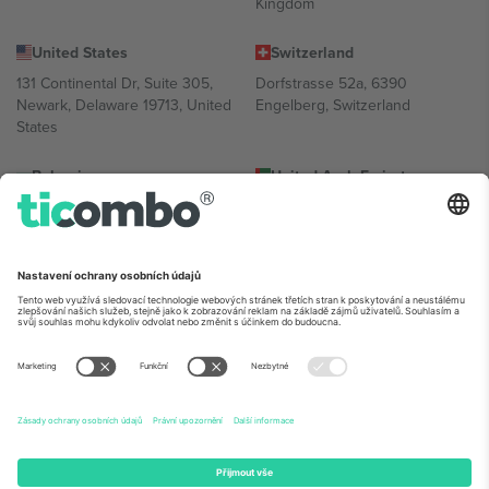
Kingdom
United States
Switzerland
131 Continental Dr, Suite 305,
Dorfstrasse 52a, 6390
Newark, Delaware 19713, United
Engelberg, Switzerland
States
Bulgaria
United Arab Emirates
Regus Sofia City West, bul
UAE Dubai Silicon Oasis, DDP
Totleben 53-55, 1606 Sofia,
Building A1, Office 302, Dubai,
Bulgaria
United Arab Emirates
Mexico
Av Chapultepec 360, Roma
Norte, Cuauhtémoc, 06700
Ciudad de México, CDMX,
Mexico
Právní subjekt poskytovatele platformy se může lišit v závislosti na
lokalitě, události a/nebo doméně. Podrobnosti najdete na konkrétní
stránce události,
Právní informace
a
Podmínky.
© 2026 Ticombo.