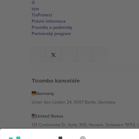
O
tým
TixProtect
Právní informace
Pravidla a podmínky
Partnerský program
Ticombo kanceláře
Germany
Unter den Linden 24, 10117 Berlin, Germany
United States
131 Continental Dr, Suite 305, Newark, Delaware 19713, 
Bulgaria