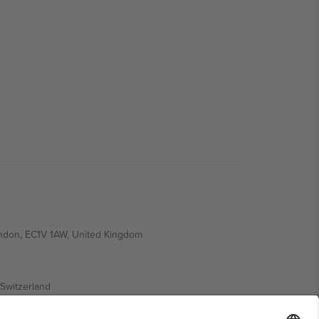
ondon, EC1V 1AW, United Kingdom
Switzerland