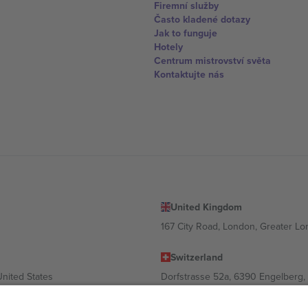
Firemní služby
Často kladené dotazy
Jak to funguje
Hotely
Centrum mistrovství světa
Kontaktujte nás
United Kingdom
167 City Road, London, Greater L
Switzerland
United States
Dorfstrasse 52a, 6390 Engelberg, 
United Arab Emirates