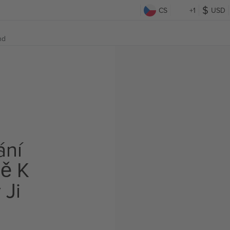
CS
+1
USD
nd
ání
ě K
 Ji