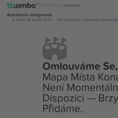
Hudba
Pop
Anastacia
Anastacia vstupenek
út, říj 06 26, 20:00 CEST
The Hall Zurich,
Dübendorf, Switzerla
Omlouváme Se,
Mapa Místa Kon
Není Momentáln
Dispozici — Brzy
Přidáme.