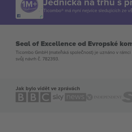
Jednička na trhu s 
Ticombo® má nyní nejvíce sledujících ze v
Seal of Excellence od Evropské ko
Ticombo GmbH (mateřská společnost) je uznáno v rámci 
svůj návrh č. 782393.
Jak bylo vidět ve zprávách