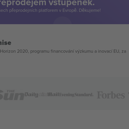
přeprodejem vstupenek.
šech přeprodejních platforem v Evropě. Děkujeme!
mise
Horizon 2020, programu financování výzkumu a inovací EU, za