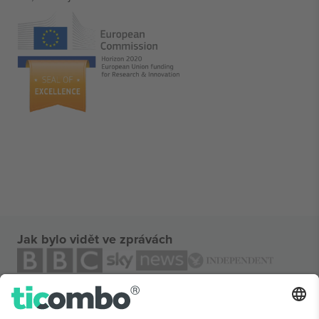
Jak bylo vidět ve zprávách