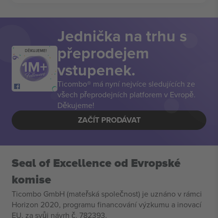
Jednička na trhu s
přeprodejem
DĚKUJEME!
vstupenek.
Ticombo® má nyní nejvíce sledujících ze
všech přeprodejních platforem v Evropě.
Děkujeme!
ZAČÍT PRODÁVAT
Seal of Excellence od Evropské
komise
Ticombo GmbH (mateřská společnost) je uznáno v rámci
Horizon 2020, programu financování výzkumu a inovací
EU, za svůj návrh č. 782393.