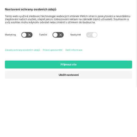
O
Firemní služby
tým
Často kladené dotazy
TixProtect
Jak to funguje
Právní informace
Hotely
Pravidla a podmínky
Centrum mistrovství světa
Partnerský program
Kontaktujte nás
Ticombo kanceláře