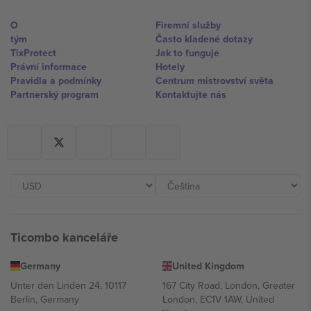
O
Firemní služby
tým
Často kladené dotazy
TixProtect
Jak to funguje
Právní informace
Hotely
Pravidla a podmínky
Centrum mistrovství světa
Partnerský program
Kontaktujte nás
Ticombo kanceláře
Germany
United Kingdom
Unter den Linden 24, 10117
167 City Road, London, Greater
Berlin, Germany
London, EC1V 1AW, United