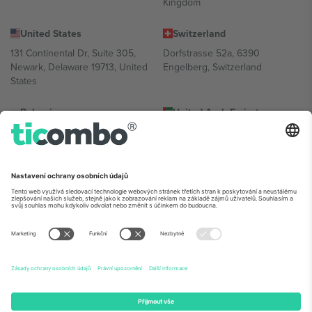
Kingdom
United States
Switzerland
131 Continental Dr, Suite 305,
Dorfstrasse 52a, 6390
Newark, Delaware 19713, United
Engelberg, Switzerland
States
Bulgaria
United Arab Emirates
Regus Sofia City West, bul
UAE Dubai Silicon Oasis, DDP
Totleben 53-55, 1606 Sofia,
Building A1, Office 302, Dubai,
Bulgaria
United Arab Emirates
Mexico
Av Chapultepec 360, Roma
Norte, Cuauhtémoc, 06700
Ciudad de México, CDMX,
Mexico
Právní subjekt poskytovatele platformy se může lišit v závislosti na
lokalitě, události a/nebo doméně. Podrobnosti najdete na konkrétní
stránce události,
Právní informace
a
Podmínky.
© 2026 Ticombo.