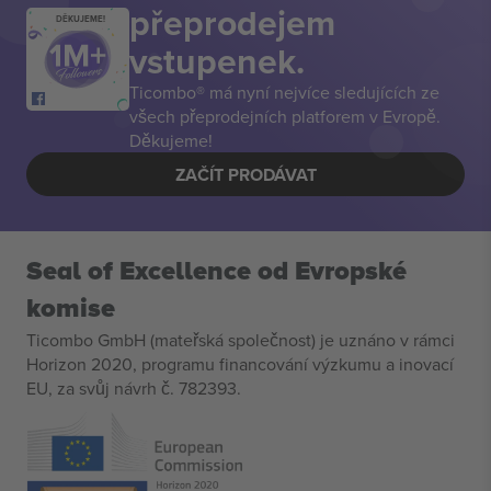
přeprodejem
DĚKUJEME!
vstupenek.
Ticombo® má nyní nejvíce sledujících ze
všech přeprodejních platforem v Evropě.
Děkujeme!
ZAČÍT PRODÁVAT
Seal of Excellence od Evropské
komise
Ticombo GmbH (mateřská společnost) je uznáno v rámci
Horizon 2020, programu financování výzkumu a inovací
EU, za svůj návrh č. 782393.