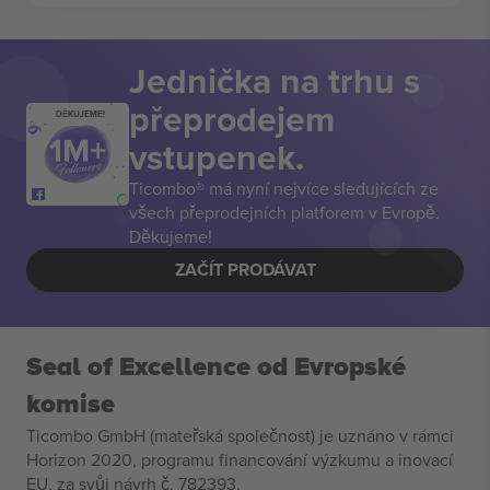
Jednička na trhu s
přeprodejem
DĚKUJEME!
vstupenek.
Ticombo® má nyní nejvíce sledujících ze
všech přeprodejních platforem v Evropě.
Děkujeme!
ZAČÍT PRODÁVAT
Seal of Excellence od Evropské
komise
Ticombo GmbH (mateřská společnost) je uznáno v rámci
Horizon 2020, programu financování výzkumu a inovací
EU, za svůj návrh č. 782393.