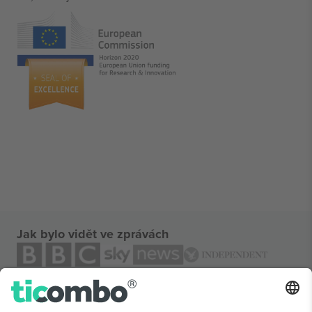
Jak bylo vidět ve zprávách