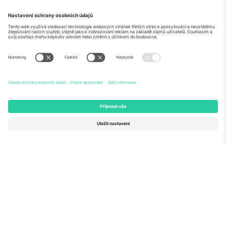
O
Firemní služby
tým
Často kladené dotazy
TixProtect
Jak to funguje
Právní informace
Hotely
Pravidla a podmínky
Centrum mistrovství světa
Partnerský program
Kontaktujte nás
Ticombo kanceláře