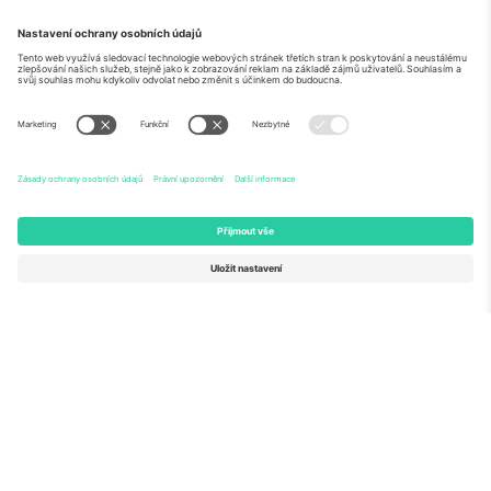
O
Firemní služby
tým
Často kladené dotazy
TixProtect
Jak to funguje
Právní informace
Hotely
Pravidla a podmínky
Centrum mistrovství světa
Partnerský program
Kontaktujte nás
Ticombo kanceláře