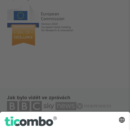
Jak bylo vidět ve zprávách