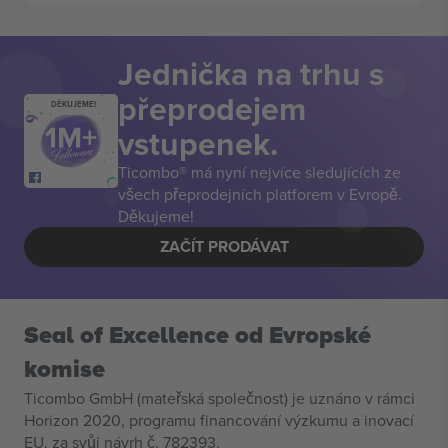
Jednička na trhu s
přeprodejem
DĚKUJEME!
vstupenek.
Ticombo® má nyní nejvíce sledujících ze
všech přeprodejních platforem v Evropě.
Děkujeme!
ZAČÍT PRODÁVAT
Seal of Excellence od Evropské
komise
Ticombo GmbH (mateřská společnost) je uznáno v rámci
Horizon 2020, programu financování výzkumu a inovací
EU, za svůj návrh č. 782393.