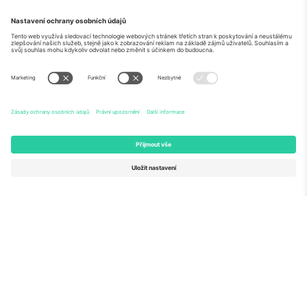
O
Firemní služby
tým
Často kladené dotazy
TixProtect
Jak to funguje
Právní informace
Hotely
Pravidla a podmínky
Centrum mistrovství světa
Partnerský program
Kontaktujte nás
Ticombo kanceláře