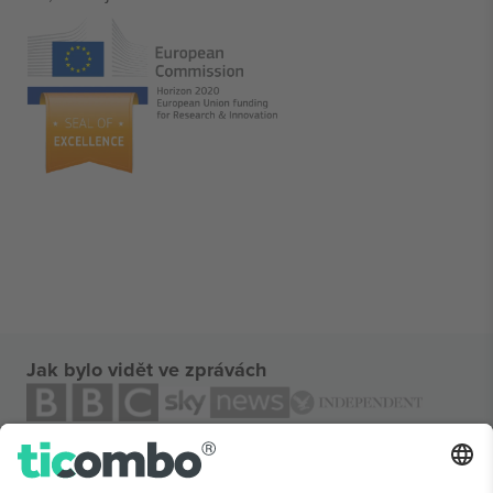
Jak bylo vidět ve zprávách