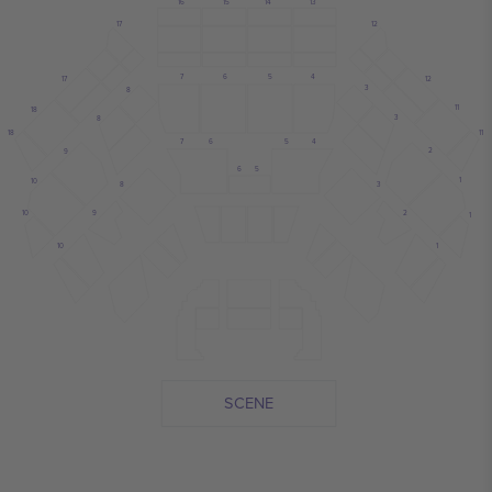
16
13
15
14
12
17
5
4
7
6
12
17
3
8
11
18
3
8
18
11
4
5
7
6
2
9
6
5
1
10
8
3
2
9
10
1
1
10
SCENE