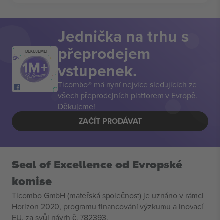
Jednička na trhu s
přeprodejem
DĚKUJEME!
vstupenek.
Ticombo® má nyní nejvíce sledujících ze
všech přeprodejních platforem v Evropě.
Děkujeme!
ZAČÍT PRODÁVAT
Seal of Excellence od Evropské
komise
Ticombo GmbH (mateřská společnost) je uznáno v rámci
Horizon 2020, programu financování výzkumu a inovací
EU, za svůj návrh č. 782393.