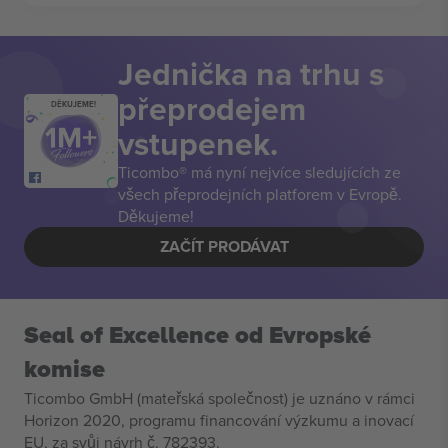
Jednička na trhu s
přeprodejem
DĚKUJEME!
vstupenek.
Ticombo® má nyní nejvíce sledujících ze
všech přeprodejních platforem v Evropě.
Děkujeme!
ZAČÍT PRODÁVAT
Seal of Excellence od Evropské
komise
Ticombo GmbH (mateřská společnost) je uznáno v rámci
Horizon 2020, programu financování výzkumu a inovací
EU, za svůj návrh č. 782393.