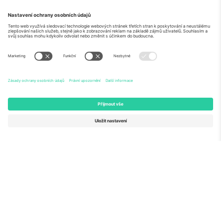
O
Firemní služby
tým
Často kladené dotazy
TixProtect
Jak to funguje
Právní informace
Hotely
Pravidla a podmínky
Centrum mistrovství světa
Partnerský program
Kontaktujte nás
Ticombo kanceláře