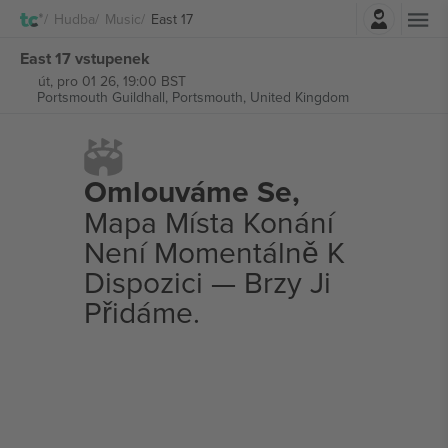
Přihlásit se
Hudba
Music
East 17
East 17 vstupenek
út, pro 01 26, 19:00 BST
Portsmouth Guildhall,
Portsmouth, United Kingdom
Omlouváme Se,
Mapa Místa Konání
Není Momentálně K
Dispozici — Brzy Ji
Přidáme.