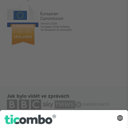
Jak bylo vidět ve zprávách