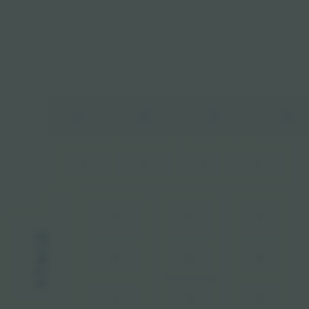
1
2
3
4
1
2
3
4
F
J
C
STAGE
E
H
B
G
A
D