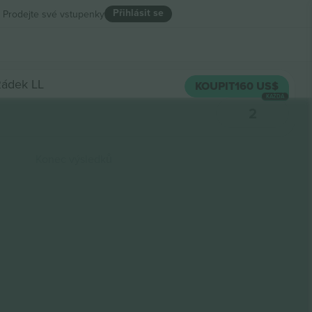
Přihlásit se
Prodejte své vstupenky
ádek LL
KOUPIT
160 US$
KAŽDÁ
2
Konec výsledků