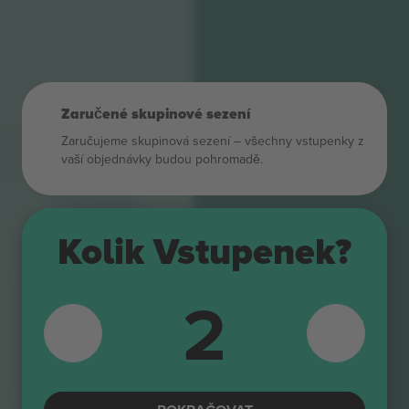
Zaručené skupinové sezení
Zaručujeme skupinová sezení – všechny vstupenky z
vaší objednávky budou pohromadě.
160 US$
5
Kolik Vstupenek?
5
6
2
6
7
7