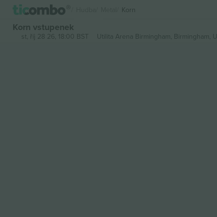
Hudba
Metal
Korn
Korn vstupenek
st, říj 28 26, 18:00 BST
Utilita Arena Birmingham,
Birmingham, 