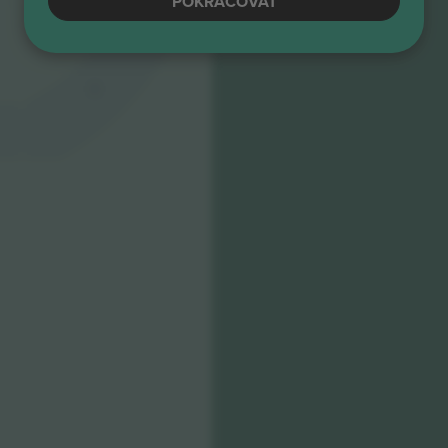
POKRAČOVAT
8
8