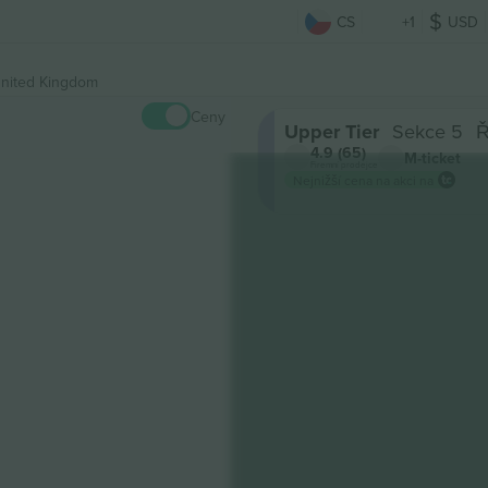
CS
+1
USD
United Kingdom
Ceny
Upper Tier
Sekce 5
Ř
4.9 (65)
M-ticket
Firemní prodejce
Nejnižší cena na akci na