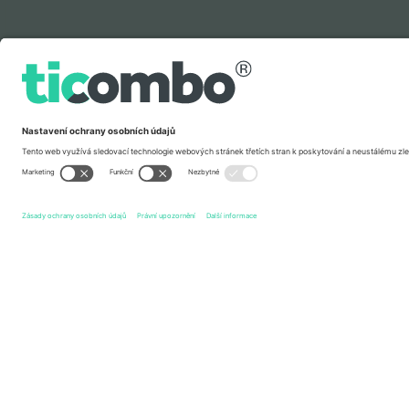
Legenda
Rychlé odkazy
Korn
vstupenek
Hard Rock
vstupenek