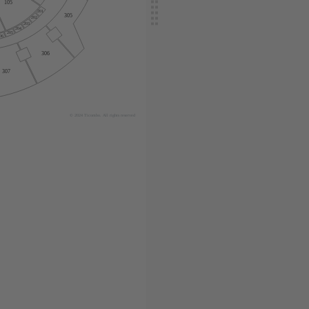
105
201
305
202
203
204
205
06
306
307
© 2024 Ticombo. All rights reserved