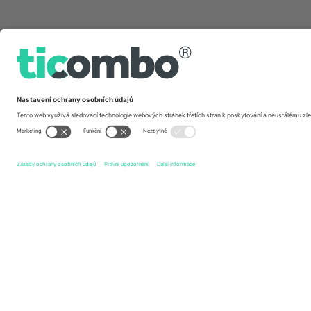
Rychlé odkazy
Iron Maiden
vstupenek
The Hu
vstupenek
Airbou