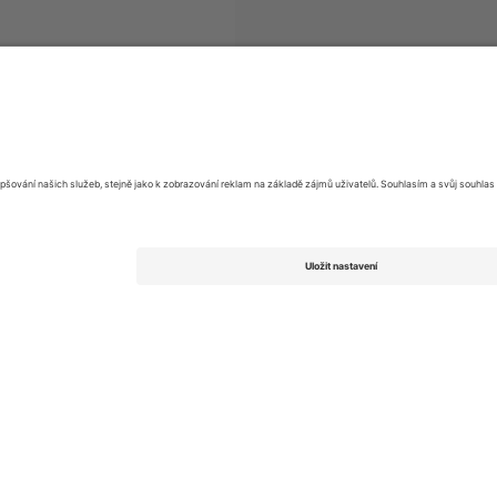
rne
vstupenek
The Almighty
vstupenek