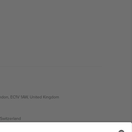
ondon, EC1V 1AW, United Kingdom
Switzerland