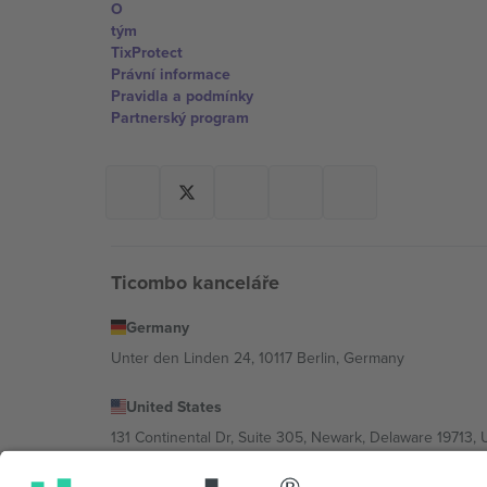
O
tým
TixProtect
Právní informace
Pravidla a podmínky
Partnerský program
Ticombo kanceláře
Germany
Unter den Linden 24, 10117 Berlin, Germany
United States
131 Continental Dr, Suite 305, Newark, Delaware 19713, 
Bulgaria