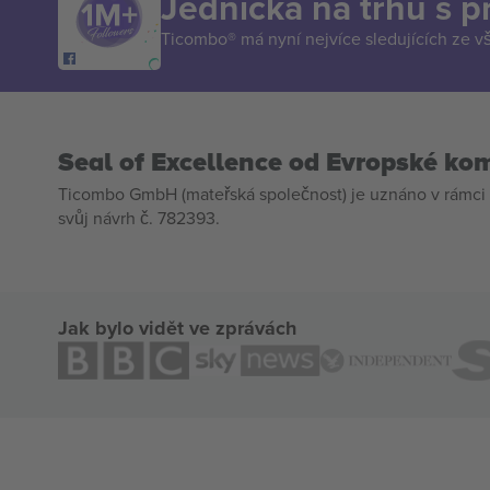
Jednička na trhu s 
Ticombo® má nyní nejvíce sledujících ze v
Seal of Excellence od Evropské ko
Ticombo GmbH (mateřská společnost) je uznáno v rámci 
svůj návrh č. 782393.
Jak bylo vidět ve zprávách