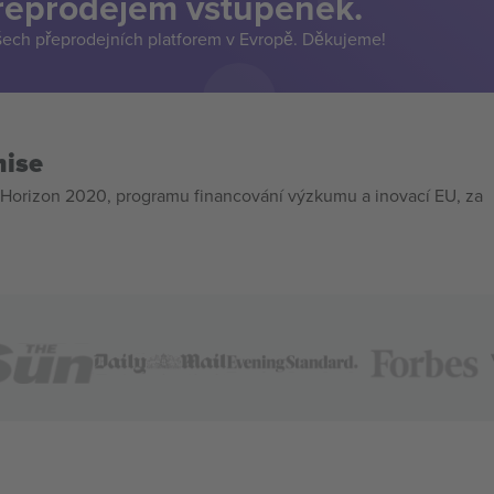
přeprodejem vstupenek.
šech přeprodejních platforem v Evropě. Děkujeme!
mise
Horizon 2020, programu financování výzkumu a inovací EU, za