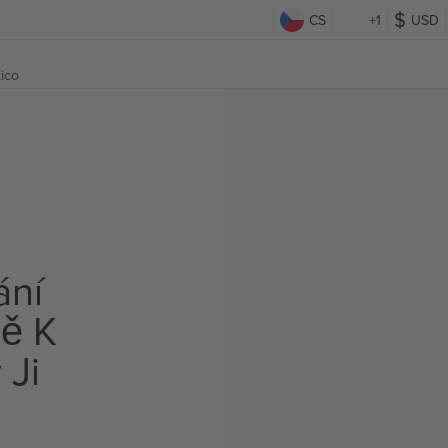
CS
+1
USD
ico
ání
ě K
 Ji