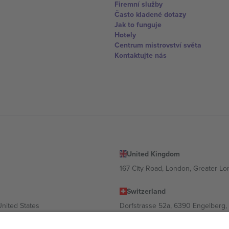
Firemní služby
Často kladené dotazy
Jak to funguje
Hotely
Centrum mistrovství světa
Kontaktujte nás
United Kingdom
167 City Road, London, Greater L
Switzerland
United States
Dorfstrasse 52a, 6390 Engelberg, 
United Arab Emirates