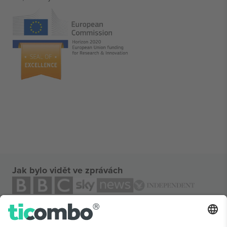
Jak bylo vidět ve zprávách