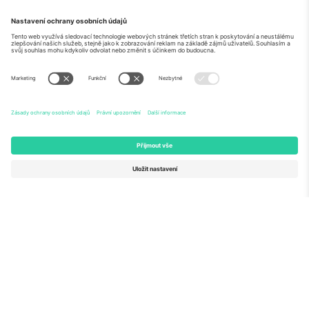
O
Firemní služby
tým
Často kladené dotazy
TixProtect
Jak to funguje
Právní informace
Hotely
Pravidla a podmínky
Centrum mistrovství světa
Partnerský program
Kontaktujte nás
Ticombo kanceláře