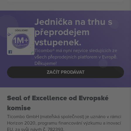
Jednička na trhu s
přeprodejem
DĚKUJEME!
vstupenek.
Ticombo® má nyní nejvíce sledujících ze
všech přeprodejních platforem v Evropě.
Děkujeme!
ZAČÍT PRODÁVAT
Seal of Excellence od Evropské
komise
Ticombo GmbH (mateřská společnost) je uznáno v rámci
Horizon 2020, programu financování výzkumu a inovací
EU, za svůj návrh č. 782393.