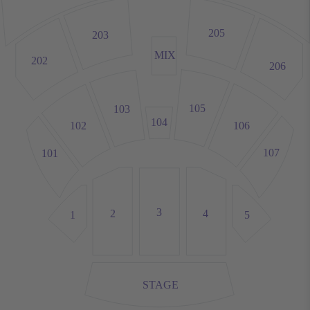
205
203
MIX
202
206
105
103
104
106
102
107
101
3
4
2
5
1
STAGE