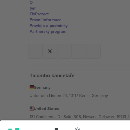
O
tým
TixProtect
Právní informace
Pravidla a podmínky
Partnerský program
Ticombo kanceláře
Germany
Unter den Linden 24, 10117 Berlin, Germany
United States
131 Continental Dr, Suite 305, Newark, Delaware 19713, 
Bulgaria