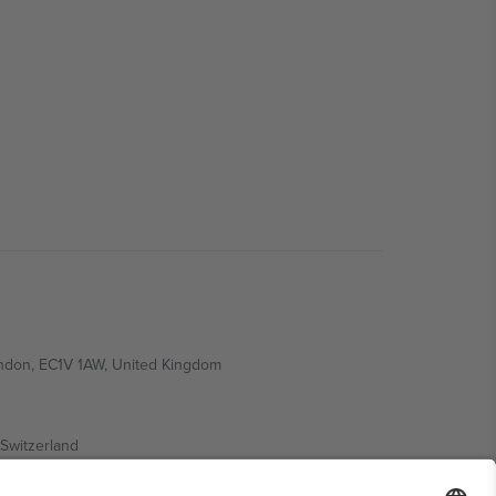
ondon, EC1V 1AW, United Kingdom
Switzerland