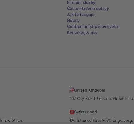
Firemní služby
Často kladené dotazy
Jak to funguje
Hotely
Centrum mistrovství světa
Kontaktujte nás
United Kingdom
167 City Road, London, Greater L
Switzerland
United States
Dorfstrasse 52a, 6390 Engelberg, 
United Arab Emirates