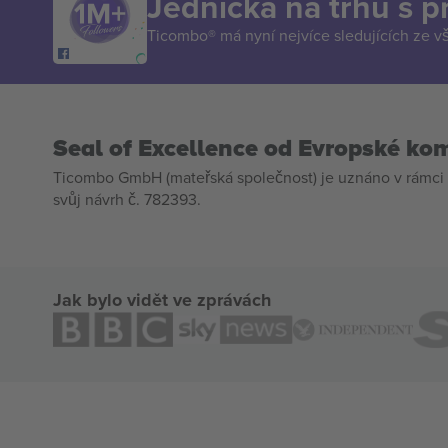
Jednička na trhu s 
Ticombo® má nyní nejvíce sledujících ze v
Seal of Excellence od Evropské ko
Ticombo GmbH (mateřská společnost) je uznáno v rámci 
svůj návrh č. 782393.
Jak bylo vidět ve zprávách