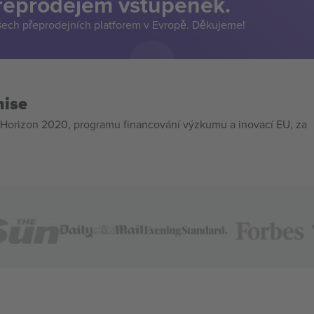
přeprodejem vstupenek.
šech přeprodejních platforem v Evropě. Děkujeme!
mise
Horizon 2020, programu financování výzkumu a inovací EU, za