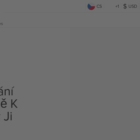
CS
+1
USD
es
ání
ě K
 Ji