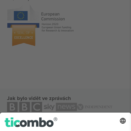
Jak bylo vidět ve zprávách