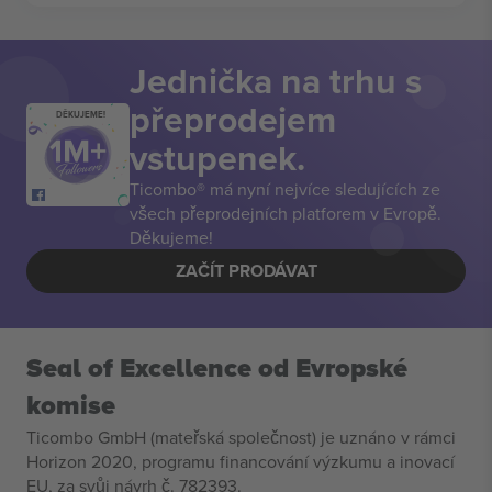
Jednička na trhu s
přeprodejem
DĚKUJEME!
vstupenek.
Ticombo® má nyní nejvíce sledujících ze
všech přeprodejních platforem v Evropě.
Děkujeme!
ZAČÍT PRODÁVAT
Seal of Excellence od Evropské
komise
Ticombo GmbH (mateřská společnost) je uznáno v rámci
Horizon 2020, programu financování výzkumu a inovací
EU, za svůj návrh č. 782393.