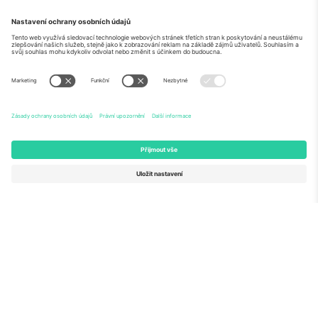
O
Firemní služby
tým
Často kladené dotazy
TixProtect
Jak to funguje
Právní informace
Hotely
Pravidla a podmínky
Centrum mistrovství světa
Partnerský program
Kontaktujte nás
Ticombo kanceláře